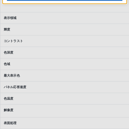
パネルシステム
表示領域
輝度
コントラスト
色深度
色域
最大表示色
パネル応答速度
色温度
解像度
表面処理