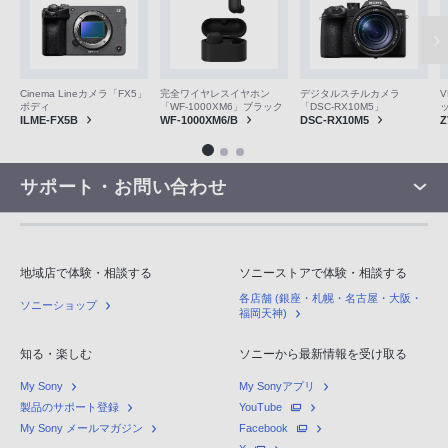
V
Cinema Lineカメラ「FX5」
完全ワイヤレスイヤホン
デジタルスチルカメラ
ボディ
「WF-1000XM6」ブラック
「DSC-RX10M5」
Z
ILME-FX5B
WF-1000XM6/B
DSC-RX10M5
サポート・お問い合わせ
地域店で体験・相談する
ソニーストアで体験・相談する
各店舗 (銀座・札幌・名古屋・大阪・
ソニーショップ
福岡天神)
知る・楽しむ
ソニーから最新情報を受け取る
My Sony
My Sonyアプリ
製品のサポート登録
YouTube
My Sony メールマガジン
Facebook