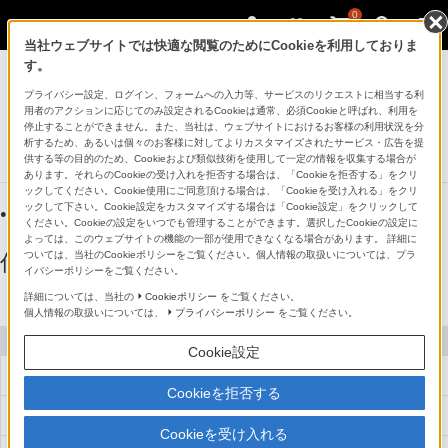
0
当社ウェブサイトでは快適な閲覧のためにCookieを利用しておりま
空間再現ディスプレイ（Spatial Reality
す。
Display）
プライバシー設定、ログイン、フォームへの入力等、サービスのリクエストに相当する利
用者のアクションに応じてのみ設定されるCookieは通常、必須Cookieと呼ばれ、利用を
空間再現ディスプレイ
停止することができません。また、当社は、ウェブサイトにおけるお客様の利用状況を分
ELF-SR2
析するため、あるいは個々のお客様に対してよりカスタマイズされたサービス・広告を提
供する等の目的のため、Cookieおよび類似技術を使用して一定の情報を収集する場合が
あります。それらのCookieの受け入れを拒否する場合は、「Cookieを拒否する」をクリ
ックしてください。Cookie使用にご同意頂ける場合は、「Cookieを受け入れる」をクリ
ックして下さい。Cookie設定をカスタマイズする場合は「Cookie設定」をクリックして
●：対応
-：該当なし
ください。Cookieの設定をいつでも管理することができます。選択したCookieの設定に
よっては、このウェブサイトの機能の一部が使用できなくなる場合があります。 詳細に
ついては、当社のCookieポリシーをご覧ください。個人情報の取扱いについては、プラ
仕様表
イバシーポリシーをご覧ください。
詳細については、当社の
Cookieポリシー
をご覧ください。
個人情報の取扱いについては、
プライバシーポリシー
をご覧ください。
ディスプレイ
Cookie設定
型
Cookieを拒否する
アスペクト比
Cookieを受け入れる