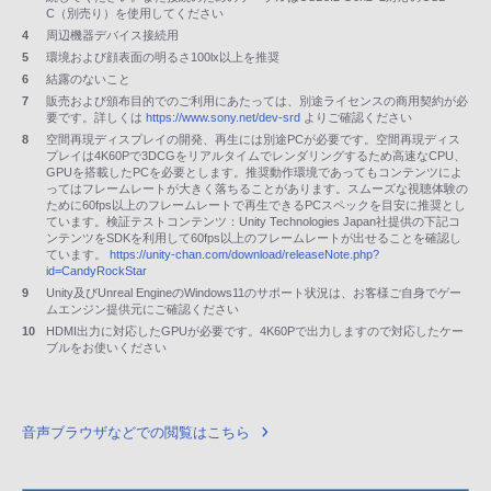
C（別売り）を使用してください
4
周辺機器デバイス接続用
5
環境および顔表面の明るさ100lx以上を推奨
6
結露のないこと
7
販売および頒布目的でのご利用にあたっては、別途ライセンスの商用契約が必
要です。詳しくは
https://www.sony.net/dev-srd
よりご確認ください
8
空間再現ディスプレイの開発、再生には別途PCが必要です。空間再現ディス
プレイは4K60Pで3DCGをリアルタイムでレンダリングするため高速なCPU、
GPUを搭載したPCを必要とします。推奨動作環境であってもコンテンツによ
ってはフレームレートが大きく落ちることがあります。スムーズな視聴体験の
ために60fps以上のフレームレートで再生できるPCスペックを目安に推奨とし
ています。検証テストコンテンツ：Unity Technologies Japan社提供の下記コ
ンテンツをSDKを利用して60fps以上のフレームレートが出せることを確認し
ています。
https://unity-chan.com/download/releaseNote.php?
id=CandyRockStar
9
Unity及びUnreal EngineのWindows11のサポート状況は、お客様ご自身でゲー
ムエンジン提供元にご確認ください
10
HDMI出力に対応したGPUが必要です。4K60Pで出力しますので対応したケー
ブルをお使いください
音声ブラウザなどでの閲覧はこちら