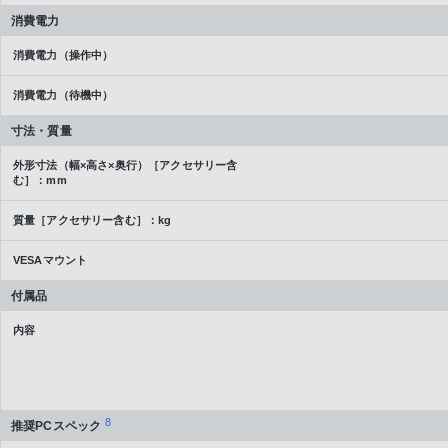
消費電力
消費電力（操作中）
消費電力（待機中）
寸法・質量
外形寸法（幅×高さ×奥行）［アクセサリー含
む］：mm
質量［アクセサリー含む］：kg
VESAマウント
付属品
内容
8
推奨PCスペック