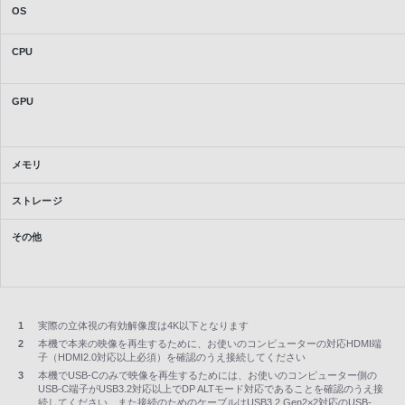
OS
CPU
GPU
メモリ
ストレージ
その他
1
実際の立体視の有効解像度は4K以下となります
2
本機で本来の映像を再生するために、お使いのコンピューターの対応HDMI端
子（HDMI2.0対応以上必須）を確認のうえ接続してください
3
本機でUSB-Cのみで映像を再生するためには、お使いのコンピューター側の
USB-C端子がUSB3.2対応以上でDP ALTモード対応であることを確認のうえ接
続してください。また接続のためのケーブルはUSB3.2 Gen2×2対応のUSB-