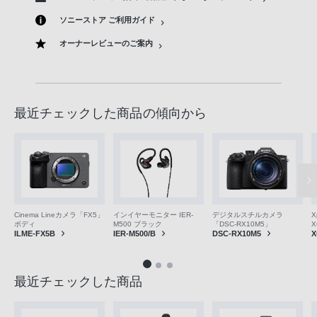
ソニーストア ご利用ガイド
オーナーレビューのご案内
最近チェックした商品の傾向から
Cinema Lineカメラ「FX5」
インイヤーモニター IER-
デジタルスチルカメラ
X
ボディ
M500 ブラック
「DSC-RX10M5」
X
ILME-FX5B
IER-M500/B
DSC-RX10M5
X
最近チェックした商品