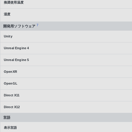
推奨使用温度
湿度
7
開発用ソフトウェア
Unity
Unreal Engine 4
Unreal Engine 5
OpenXR
OpenGL
Direct X11
Direct X12
言語
表示言語