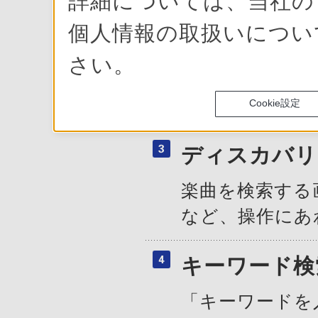
詳細については、当社
「SonicSta
個人情報の取扱いにつ
さい。
再生操作部
楽曲再生時の操
Cookie設定
ディスカバリ
楽曲を検索する画
など、操作にあ
キーワード検
「キーワードを