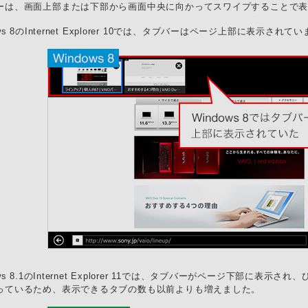
ーは、画面上部または下部から画面中央に向かってスワイプすることで
ows 8のInternet Explorer 10では、タブバーはページ上部に表示されて
ows 8.1のInternet Explorer 11では、タブバーがページ下部に
っているため、表示できるタブの数も以前よりも増えました。