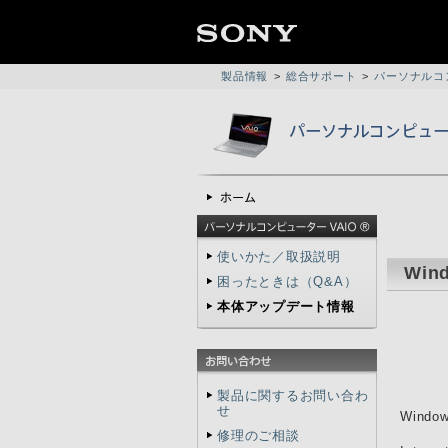
製品情報
>
総合サポート
>
パーソナルコン
使いかた／取扱説明
Win
困ったときは（Q&A）
本体アップデート情報
製品に関するお問い合わ
せ
Wind
修理のご相談