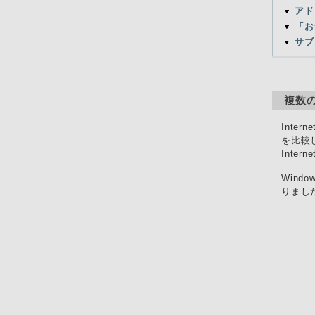
アド
「お
サブ
複数の
Inte
を比較
Inte
Wind
りまし