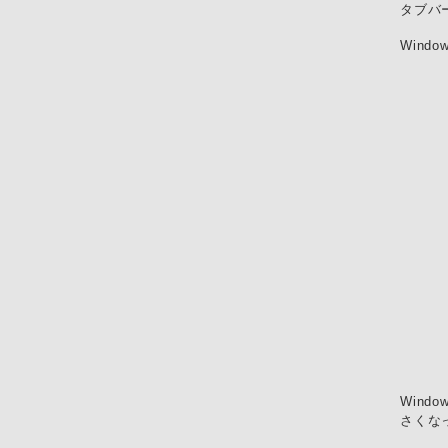
タブバ
Wind
Wind
さくな