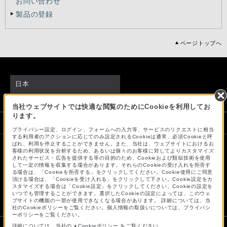
お問い合わせ
製品の登録
ページトップへ
日本
当社ウェブサイトでは快適な閲覧のためにCookieを利用してお
ります。
ソニーストアでのお買い物にあたって
プライバシー設定、ログイン、フォームへの入力等、サービスのリクエストに相当
する利用者のアクションに応じてのみ設定されるCookieは通常、必須Cookieと呼
ばれ、利用を停止することができません。また、当社は、ウェブサイトにおけるお
客様の利用状況を分析するため、あるいは個々のお客様に対してよりカスタマイズ
会社情報
採用情報
特約店のご案内
ニュースリリース
されたサービス・広告を提供する等の目的のため、Cookieおよび類似技術を使用
して一定の情報を収集する場合があります。それらのCookieの受け入れを拒否す
環境情報
My Sony 利用規約
る場合は、「Cookieを拒否する」をクリックしてください。Cookie使用にご同意
頂ける場合は、「Cookieを受け入れる」をクリックして下さい。Cookie設定をカ
スタマイズする場合は「Cookie設定」をクリックしてください。Cookieの設定を
いつでも管理することができます。選択したCookieの設定によっては、このウェ
ブサイトの機能の一部が使用できなくなる場合があります。 詳細については、当
社のCookieポリシーをご覧ください。個人情報の取扱いについては、プライバシ
ーポリシーをご覧ください。
詳細については、当社の
Cookieポリシー
をご覧ください。