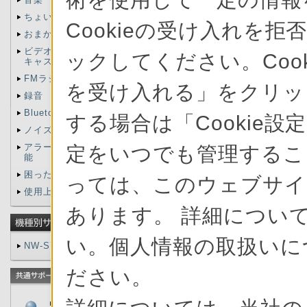
ちょい聴きmora
器と同期」
【詳細
Cookieの受け入れを拒
おまかせチャンネル
続すると日付と時
ビデオ／写真／ポッド
ックしてください。Cook
キャスト
お買い上げ時の設
FMラジオ
を受け入れる」をクリック
とをおすすめしま
録音
Bluetooth機能
する場合は「Cookie設
また、下記の手順
ノイズキャンセリング
ホームメニュー
アラーム／スリープ機
定をいつでも管理すること
能
定」
「日付時刻
困ったときは
っては、このウェブサイ
使用上のご注意
/
ボタンで年
あります。 詳細について
手順2で「年」
い。個人情報の取扱いに
NW-S760シリーズ
「時」、「分」
ださい。
る。
製品に関するお