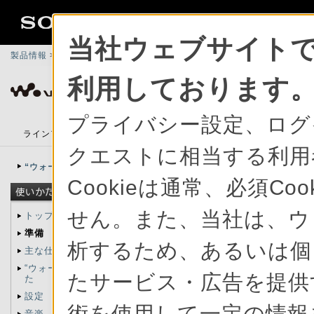
当社ウェブサイトで
製品情報
>
総合サポート
>
ポータブルオーディオプレーヤー ウォークマ
利用しております
ポータブルオーディオプレーヤー ウォークマ
プライバシー設定、ログ
ラインアップ
アクセサリー
楽しみかたガイド
PCア
クエストに相当する利用
“ウォークマン”サポートトップ
Cookieは通常、必須C
せん。また、当社は、ウ
トップ
準備
日付と時刻を設
析するため、あるいは個
主な仕様、同梱品
“ウォークマン”の使いか
たサービス・広告を提供す
た
お使いになる前に
設定
術を使用して一定の情報
買い上げ時は、パ
音楽