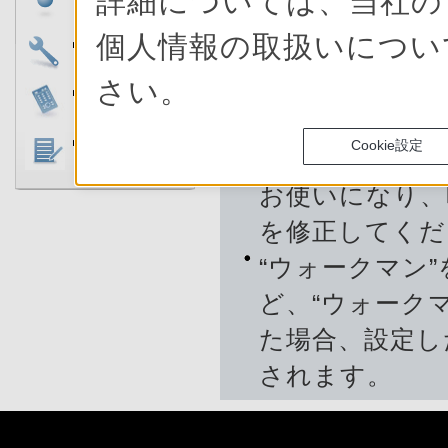
詳細については、当社
問い合わせ
ご注意
個人情報の取扱いにつ
修理のご相談
“ウォークマン
じる場合があり
さい。
付属品の購入
細】
に設定して
製品の登録
Cookie設定
が自動で修正さ
お使いになり、
を修正してくだ
“ウォークマン
ど、“ウォーク
た場合、設定した
されます。