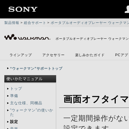
製品情報
>
総合サポート
>
ポータブルオーディオプレーヤー ウォークマ
ポータブルオーディオプレーヤー ウォークマ
ラインアップ
アクセサリー
楽しみかたガイド
PCア
“ウォークマン”サポートトップ
トップ
準備
画面オフタイ
主な仕様、同梱品
“ウォークマン”の使いか
た
一定期間操作がな
設定
設定できます。
音楽