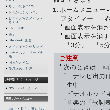
ちょい聴きmora
ホームメニュー
おまかせチャンネル
フタイマー」
ビデオ／写真／ポッド
キャスト
画面表示を消
FMラジオ
録音
画面表示を消す
Bluetooth機能
「3分」、「5分
ノイズキャンセリング
アラーム／スリープ機
能
ご注意
困ったときは
次のときは、画
使用上のご注意
「テレビ出力
生中
NW-S760シリーズ
ビデオポッド
音楽の「歌詞表
製品に関するお