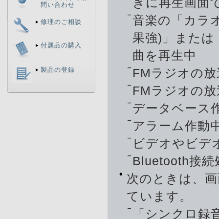
きに再生画面
問い合わせ
音楽の「カラ
修理のご相談
果強)」または
付属品の購入
曲を再生中
製品の登録
FMラジオの
FMラジオの
データベース
アラーム作動
ビデオやビデ
Bluetooth接
次のときは、画
ています。
「シンクロ録