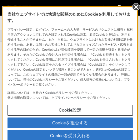
法人のお客様
当社ウェブサイトでは快適な閲覧のためにCookieを利用しておりま
す。
システムカメラ
プライバシー設定、ログイン、フォームへの入力等、サービスのリクエストに相当する利
用者のアクションに応じてのみ設定されるCookieは通常、必須Cookieと呼ばれ、利用を
トップ
商品一覧
事例一覧
停止することができません。また、当社は、ウェブサイトにおけるお客様の利用状況を分
析するため、あるいは個々のお客様に対してよりカスタマイズされたサービス・広告を提
マルチフォーマットポータブルカメラ
供する等の目的のため、Cookieおよび類似技術を使用して一定の情報を収集する場合が
HDC-5500
あります。それらのCookieの受け入れを拒否する場合は、「Cookieを拒否する」をクリ
詳細メニュー
ックしてください。Cookie使用にご同意頂ける場合は、「Cookieを受け入れる」をクリ
ックして下さい。Cookie設定をカスタマイズする場合は「Cookie設定」をクリックして
主な仕様
ください。Cookieの設定をいつでも管理することができます。選択したCookieの設定に
よっては、このウェブサイトの機能の一部が使用できなくなる場合があります。 詳細に
ついては、当社のCookieポリシーをご覧ください。個人情報の取扱いについては、プラ
●：対応
-：該当なし
イバシーポリシーをご覧ください。
詳細については、当社の
Cookieポリシー
をご覧ください。
個人情報の取扱いについては、
プライバシーポリシー
をご覧ください。
Cookie設定
仕様書・外形寸法図(231KB／PDF)
Cookieを拒否する
Cookieを受け入れる