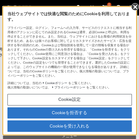
0
当社ウェブサイトでは快適な閲覧のためにCookieを利用しておりま
す。
パーソナルコンピューター VAIO
プライバシー設定、ログイン、フォームへの入力等、サービスのリクエストに相当する利
用者のアクションに応じてのみ設定されるCookieは通常、必須Cookieと呼ばれ、利用を
停止することができません。また、当社は、ウェブサイトにおけるお客様の利用状況を分
法人のお客様はこちら
析するため、あるいは個々のお客様に対してよりカスタマイズされたサービス・広告を提
供する等の目的のため、Cookieおよび類似技術を使用して一定の情報を収集する場合が
6月以前発売のソニー株式会社製VAIOの製品情報を掲載しています。
あります。それらのCookieの受け入れを拒否する場合は、「Cookieを拒否する」をクリ
ックしてください。Cookie使用にご同意頂ける場合は、「Cookieを受け入れる」をクリ
されたVAIO株式会社製VAIOの製品情報は
こちら
をご覧ください。
ックして下さい。Cookie設定をカスタマイズする場合は「Cookie設定」をクリックして
ください。Cookieの設定をいつでも管理することができます。選択したCookieの設定に
よっては、このウェブサイトの機能の一部が使用できなくなる場合があります。 詳細に
ラインアップ
アクセサリー
ついては、当社のCookieポリシーをご覧ください。個人情報の取扱いについては、プラ
イバシーポリシーをご覧ください。
VAIOでできること
My VAIO
詳細については、当社の
Cookieポリシー
をご覧ください。
個人情報の取扱いについては、
プライバシーポリシー
をご覧ください。
サポート
Cookie設定
Cookieを拒否する
パーソナルコンピューター
Tシリーズ
Cookieを受け入れる
メニュー