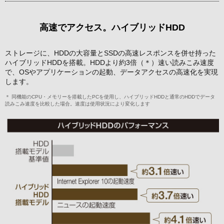
高速でアクセス。ハイブリッドHDD
ストレージに、HDDの大容量とSSDの高速レスポンスを併せ持った
ハイブリッドHDDを搭載。HDDより約3倍（＊）速い読みこみ速度
で、OSやアプリケーションの起動、データアクセスの高速化を実現
します。
＊ 同機能のCPU・メモリーを搭載したPCを使用し、ハイブリッドHDDと通常のHDDでデータ
読みこみ速度を比較した場合。速度は使用状況により変化します