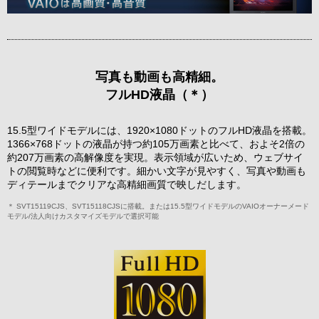
写真も動画も高精細。
フルHD液晶（＊）
15.5型ワイドモデルには、1920×1080ドットのフルHD液晶を搭載。
1366×768ドットの液晶が持つ約105万画素と比べて、およそ2倍の
約207万画素の高解像度を実現。表示領域が広いため、ウェブサイ
トの閲覧時などに便利です。細かい文字が見やすく、写真や動画も
ディテールまでクリアな高精細画質で映しだします。
＊ SVT15119CJS、SVT15118CJSに搭載。または15.5型ワイドモデルのVAIOオーナーメード
モデル/法人向けカスタマイズモデルで選択可能