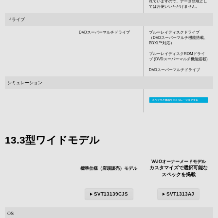
れていますので、データ領域とし
てはお使いいただけません。
ドライブ
DVDスーパーマルチドライブ
ブルーレイディスクドライブ
（DVDスーパーマルチ機能搭載、
BDXL™対応）
ブルーレイディスクROMドライ
ブ (DVDスーパーマルチ機能搭載)
DVDスーパーマルチドライブ
シミュレーション
13.3型ワイドモデル
VAIOオーナーメードモデル
カスタマイズで選択可能な
標準仕様（店頭販売）モデル
スペックを掲載
SVT13139CJS
SVT1313AJ
OS