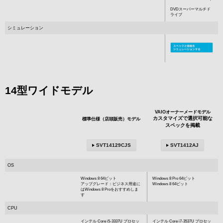
DVDスーパーマルチド
ライブ
シミュレーション
14型ワイドモデル
VAIOオーナーメードモデル
カスタマイズで選択可能な
標準仕様（店頭販売）モデル
スペックを掲載
SVT14129CJS
SVT1412AJ
OS
Windows 8 64ビット
Windows 8 Pro 64ビット
アップグレード：ビジネス用途に
Windows 8 64ビット
はWindows 8 Proをおすすめしま
す
CPU
インテル Core i5-3337U プロセッ
インテル Core i7-3537U プロセッ