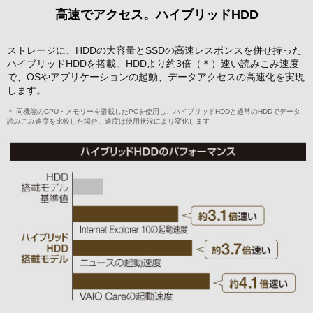
高速でアクセス。ハイブリッドHDD
ストレージに、HDDの大容量とSSDの高速レスポンスを併せ持った
ハイブリッドHDDを搭載。HDDより約3倍（＊）速い読みこみ速度
で、OSやアプリケーションの起動、データアクセスの高速化を実現
します。
＊ 同機能のCPU・メモリーを搭載したPCを使用し、ハイブリッドHDDと通常のHDDでデータ
読みこみ速度を比較した場合。速度は使用状況により変化します