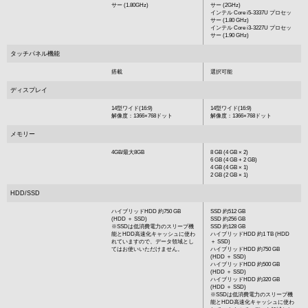
サー (1.80GHz)
サー (2GHz)
インテル Core i5-3337U プロセッ
サー (1.80 GHz)
インテル Core i3-3227U プロセッ
サー (1.90 GHz)
タッチパネル機能
搭載
選択可能
ディスプレイ
14型ワイド(16:9)
14型ワイド(16:9)
解像度：1366×768ドット
解像度：1366×768ドット
メモリー
4GB/最大8GB
8 GB (4 GB × 2)
6 GB (4 GB + 2 GB)
4 GB (4 GB × 1)
2 GB (2 GB × 1)
HDD/SSD
ハイブリッドHDD 約750 GB
SSD 約512 GB
(HDD ＋ SSD)
SSD 約256 GB
※SSDは低消費電力のスリープ機
SSD 約128 GB
能とHDD高速化キャッシュに使わ
ハイブリッドHDD 約1 TB (HDD
れていますので、データ領域とし
＋ SSD)
てはお使いいただけません。
ハイブリッドHDD 約750 GB
(HDD ＋ SSD)
ハイブリッドHDD 約500 GB
(HDD ＋ SSD)
ハイブリッドHDD 約320 GB
(HDD ＋ SSD)
※SSDは低消費電力のスリープ機
能とHDD高速化キャッシュに使わ