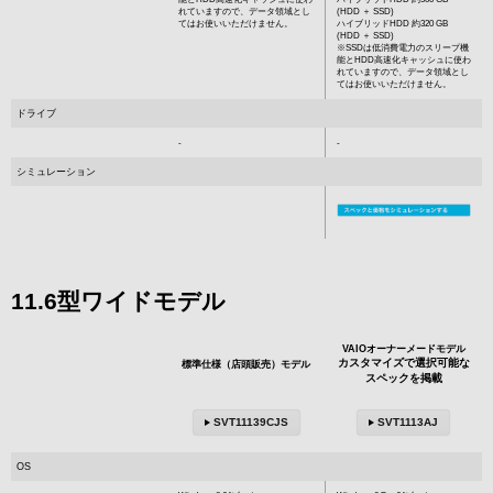
れていますので、データ領域とし
(HDD ＋ SSD)
てはお使いいただけません。
ハイブリッドHDD 約320 GB
(HDD ＋ SSD)
※SSDは低消費電力のスリープ機
能とHDD高速化キャッシュに使わ
れていますので、データ領域とし
てはお使いいただけません。
ドライブ
-
-
シミュレーション
11.6型ワイドモデル
VAIOオーナーメードモデル
カスタマイズで選択可能な
標準仕様（店頭販売）モデル
スペックを掲載
SVT11139CJS
SVT1113AJ
OS