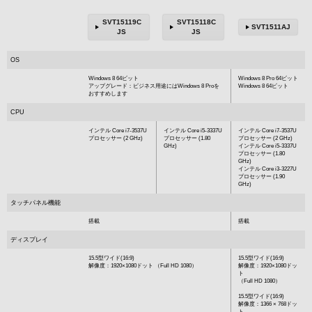
SVT15119C
SVT15118C
SVT1511AJ
JS
JS
OS
Windows 8 64ビット
Windows 8 Pro 64ビット
アップグレード：ビジネス用途にはWindows 8 Proを
Windows 8 64ビット
おすすめします
CPU
インテル Core i7-3537U
インテル Core i5-3337U
インテル Core i7-3537U
プロセッサー (2 GHz)
プロセッサー (1.80
プロセッサー (2 GHz)
GHz)
インテル Core i5-3337U
プロセッサー (1.80
GHz)
インテル Core i3-3227U
プロセッサー (1.90
GHz)
タッチパネル機能
搭載
搭載
ディスプレイ
15.5型ワイド(16:9)
15.5型ワイド(16:9)
解像度：1920×1080ドット （Full HD 1080）
解像度：1920×1080ドッ
ト
（Full HD 1080）
15.5型ワイド(16:9)
解像度：1366 × 768ドッ
ト