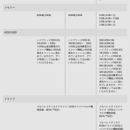
メモリー
8GB/最大8GB
4GB/最大8GB
8 GB (4 GB × 2)
6 GB (4 GB + 2 GB)
4 GB (4 GB × 1)
2 GB (2 GB × 1)
HDD/SSD
ハイブリッドHDD 約1
ハイブリッドHDD 約
SSD 約512 GB
TB (HDD ＋ SSD)
750GB (HDD + SSD)
SSD 約256 GB
※SSDは低消費電力の
※SSDは低消費電力の
SSD 約128 GB
スリープ機能とHDD高
スリープ機能とHDD高
ハイブリッドHDD 約1
速化キャッシュに使わ
速化キャッシュに使わ
TB (HDD ＋ SSD)
れていますので、デー
れていますので、デー
ハイブリッドHDD 約
タ領域としてはお使い
タ領域としてはお使い
750 GB (HDD ＋ SSD)
いただけません。
いただけません。
ハイブリッドHDD 約
500 GB (HDD ＋ SSD)
ハイブリッドHDD 約
320 GB (HDD ＋ SSD)
※SSDは低消費電力の
スリープ機能とHDD高
速化キャッシュに使わ
れていますので、デー
タ領域としてはお使い
いただけません。
ドライブ
ブルーレイディスクドライブ（DVDスーパーマルチ機
ブルーレイディスクド
能搭載、BDXL™対応）
ライブ（DVDスーパー
マルチ機能搭載、
BDXL™対応）
ブルーレイディスク
ROMドライブ (DVDス
ーパーマルチ機能搭載)