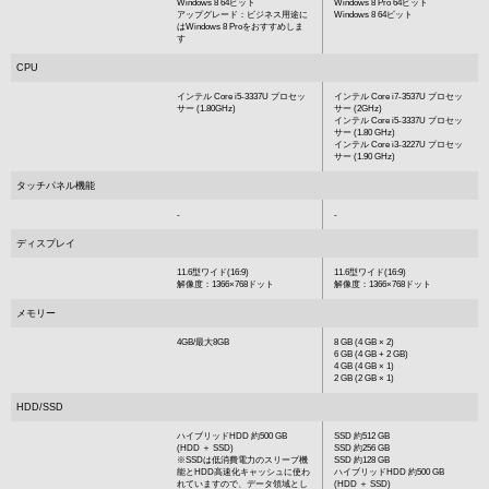
Windows 8 64ビット
Windows 8 Pro 64ビット
アップグレード：ビジネス用途に
Windows 8 64ビット
はWindows 8 Proをおすすめしま
す
CPU
インテル Core i5-3337U プロセッ
インテル Core i7-3537U プロセッ
サー (1.80GHz)
サー (2GHz)
インテル Core i5-3337U プロセッ
サー (1.80 GHz)
インテル Core i3-3227U プロセッ
サー (1.90 GHz)
タッチパネル機能
-
-
ディスプレイ
11.6型ワイド(16:9)
11.6型ワイド(16:9)
解像度：1366×768ドット
解像度：1366×768ドット
メモリー
4GB/最大8GB
8 GB (4 GB × 2)
6 GB (4 GB + 2 GB)
4 GB (4 GB × 1)
2 GB (2 GB × 1)
HDD/SSD
ハイブリッドHDD 約500 GB
SSD 約512 GB
(HDD ＋ SSD)
SSD 約256 GB
※SSDは低消費電力のスリープ機
SSD 約128 GB
能とHDD高速化キャッシュに使わ
ハイブリッドHDD 約500 GB
れていますので、データ領域とし
(HDD ＋ SSD)