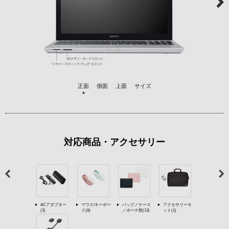
正面
側面
上面
サイズ
対応商品・アクセサリー
ACアダプター
マウス/キーボー
バッグ／ケース
アクセサリーキ
(3)
ド(8)
／ポーチ類(13)
ット(1)