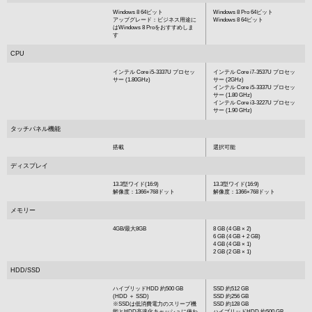
Windows 8 64ビット
Windows 8 Pro 64ビット
アップグレード：ビジネス用途に
Windows 8 64ビット
はWindows 8 Proをおすすめしま
す
CPU
インテル Core i5-3337U プロセッ
インテル Core i7-3537U プロセッ
サー (1.80GHz)
サー (2GHz)
インテル Core i5-3337U プロセッ
サー (1.80 GHz)
インテル Core i3-3227U プロセッ
サー (1.90 GHz)
タッチパネル機能
搭載
選択可能
ディスプレイ
13.3型ワイド(16:9)
13.3型ワイド(16:9)
解像度：1366×768ドット
解像度：1366×768ドット
メモリー
4GB/最大8GB
8 GB (4 GB × 2)
6 GB (4 GB + 2 GB)
4 GB (4 GB × 1)
2 GB (2 GB × 1)
HDD/SSD
ハイブリッドHDD 約500 GB
SSD 約512 GB
(HDD ＋ SSD)
SSD 約256 GB
※SSDは低消費電力のスリープ機
SSD 約128 GB
能とHDD高速化キャッシュに使わ
ハイブリッドHDD 約500 GB