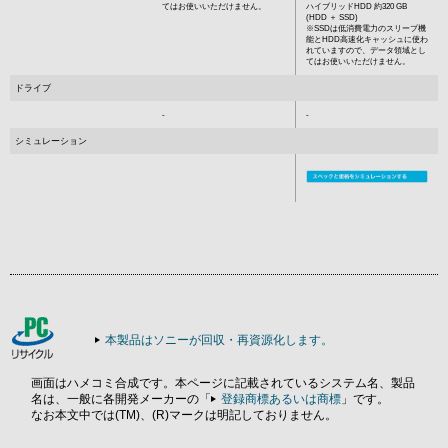
てはお使いいただけません。
ハイブリッドHDD 約320 GB
(HDD ＋ SSD)
※SSDは低消費電力のスリープ機
能とHDD高速化キャッシュに使わ
れていますので、データ領域とし
てはお使いいただけません。
ドライブ
-
-
シミュレーション
本製品はソニーが回収・再資源化します。
画面はハメコミ合成です。本ページに記載されているシステム名、製品
名は、一般に各開発メーカーの「
登録商標あるいは商標
」です。
なお本文中では(TM)、(R)マークは明記しておりません。