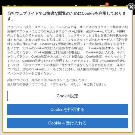
0
当社ウェブサイトでは快適な閲覧のためにCookieを利用しておりま
す。
ポータブルオーディオプレーヤー ウォークマ
ン
プライバシー設定、ログイン、フォームへの入力等、サービスのリクエストに相当する利
用者のアクションに応じてのみ設定されるCookieは通常、必須Cookieと呼ばれ、利用を
停止することができません。また、当社は、ウェブサイトにおけるお客様の利用状況を分
析するため、あるいは個々のお客様に対してよりカスタマイズされたサービス・広告を提
NW-S740Kシリーズ
供する等の目的のため、Cookieおよび類似技術を使用して一定の情報を収集する場合が
あります。それらのCookieの受け入れを拒否する場合は、「Cookieを拒否する」をクリ
ックしてください。Cookie使用にご同意頂ける場合は、「Cookieを受け入れる」をクリ
ックして下さい。Cookie設定をカスタマイズする場合は「Cookie設定」をクリックして
ください。Cookieの設定をいつでも管理することができます。選択したCookieの設定に
“ウォークマン” Sシリーズ［メモリータイプ］
NW-S740Kシリーズ
よっては、このウェブサイトの機能の一部が使用できなくなる場合があります。 詳細に
ついては、当社のCookieポリシーをご覧ください。個人情報の取扱いについては、プラ
イバシーポリシーをご覧ください。
商品の特長 | デザイン
詳細については、当社の
Cookieポリシー
をご覧ください。
個人情報の取扱いについては、
プライバシーポリシー
をご覧ください。
次へ
Cookie設定
Cookieを拒否する
自分のカラーを見つけよう。シックな4色のカ
Cookieを受け入れる
ラーバリエーション