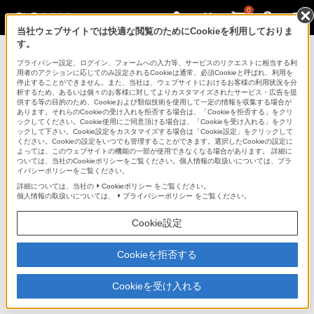
0
当社ウェブサイトでは快適な閲覧のためにCookieを利用しておりま
す。
ポータブルオーディオプレーヤー ウォークマ
ン
プライバシー設定、ログイン、フォームへの入力等、サービスのリクエストに相当する利
用者のアクションに応じてのみ設定されるCookieは通常、必須Cookieと呼ばれ、利用を
停止することができません。また、当社は、ウェブサイトにおけるお客様の利用状況を分
析するため、あるいは個々のお客様に対してよりカスタマイズされたサービス・広告を提
NW-S740Kシリーズ
供する等の目的のため、Cookieおよび類似技術を使用して一定の情報を収集する場合が
あります。それらのCookieの受け入れを拒否する場合は、「Cookieを拒否する」をクリ
ックしてください。Cookie使用にご同意頂ける場合は、「Cookieを受け入れる」をクリ
ックして下さい。Cookie設定をカスタマイズする場合は「Cookie設定」をクリックして
ください。Cookieの設定をいつでも管理することができます。選択したCookieの設定に
“ウォークマン” Sシリーズ［メモリータイプ］
NW-S740Kシリーズ
よっては、このウェブサイトの機能の一部が使用できなくなる場合があります。 詳細に
ついては、当社のCookieポリシーをご覧ください。個人情報の取扱いについては、プラ
イバシーポリシーをご覧ください。
商品の特長 | 機能
詳細については、当社の
Cookieポリシー
をご覧ください。
個人情報の取扱いについては、
プライバシーポリシー
をご覧ください。
前へ
Cookie設定
Cookieを拒否する
語学学習もスマートに
Cookieを受け入れる
通学・通勤時、自宅での語学学習を便利な機能でサポー