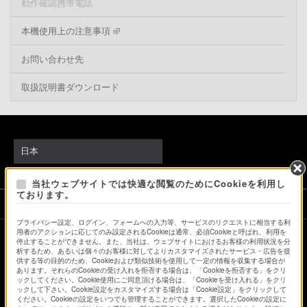
動作確認携帯電話
本機使用上の注意事項
お問い合わせ先
取扱説明書ダウンロード
日本
当社ウェブサイトでは快適な閲覧のためにCookieを利用し
ております。
ソニーストアでのお買い物にあたって
プライバシー設定、ログイン、フォームへの入力等、サービスのリクエストに相当する利
用者のアクションに応じてのみ設定されるCookieは通常、必須Cookieと呼ばれ、利用を
停止することができません。また、当社は、ウェブサイトにおけるお客様の利用状況を分
会社情報
採用情報
特約店のご案内
ニュースリリース
析するため、あるいは個々のお客様に対してよりカスタマイズされたサービス・広告を提
供する等の目的のため、Cookieおよび類似技術を使用して一定の情報を収集する場合が
環境情報
My Sony 利用規約
あります。それらのCookieの受け入れを拒否する場合は、「Cookieを拒否する」をクリ
ックしてください。Cookie使用にご同意頂ける場合は、「Cookieを受け入れる」をクリ
ックして下さい。Cookie設定をカスタマイズする場合は「Cookie設定」をクリックして
ください。Cookieの設定をいつでも管理することができます。選択したCookieの設定に