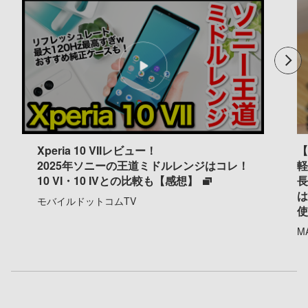
Xperia 10 VIIレビュー！
【
2025年ソニーの王道ミドルレンジはコレ！
軽
10 VI・10 IVとの比較も【感想】
長
は
モバイルドットコムTV
M