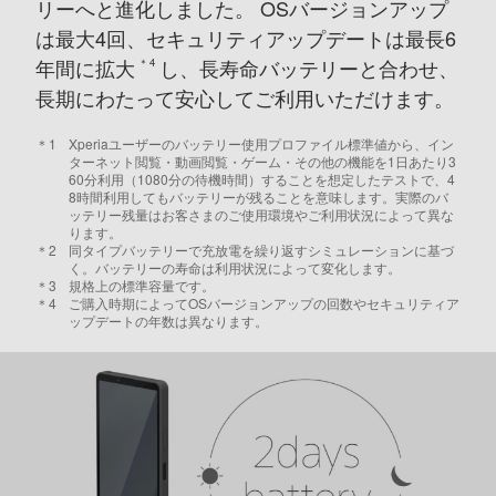
リーへと進化しました。
OSバージョンアップ
は最大4回、セキュリティアップデートは最長6
年間に拡大
し、
長寿命バッテリーと合わせ、
＊4
長期にわたって安心してご利用いただけます。
＊1
Xperiaユーザーのバッテリー使用プロファイル標準値から、イン
ターネット閲覧・動画閲覧・ゲーム・その他の機能を1日あたり3
60分利用（1080分の待機時間）することを想定したテストで、4
8時間利用してもバッテリーが残ることを意味します。実際のバ
ッテリー残量はお客さまのご使用環境やご利用状況によって異な
ります。
＊2
同タイプバッテリーで充放電を繰り返すシミュレーションに基づ
く。バッテリーの寿命は利用状況によって変化します。
＊3
規格上の標準容量です。
＊4
ご購入時期によってOSバージョンアップの回数やセキュリティア
ップデートの年数は異なります。