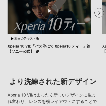
動画のテキスト版
Xperia 10 VII:「バス停にて Xperia10 ティー」篇
X
【ソニー公式】
より洗練された新デザイン
Xperia 10 VIIはまったく新しいデザインに生ま
れ変わり、
レンズを横レイアウトにすることで