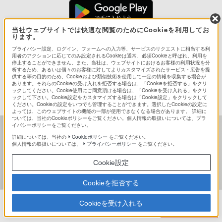
当社ウェブサイトでは快適な閲覧のためにCookieを利用してお
ります。
プライバシー設定、ログイン、フォームへの入力等、サービスのリクエストに相当する利
用者のアクションに応じてのみ設定されるCookieは通常、必須Cookieと呼ばれ、利用を
停止することができません。また、当社は、ウェブサイトにおけるお客様の利用状況を分
析するため、あるいは個々のお客様に対してよりカスタマイズされたサービス・広告を提
好きな色味で撮影できる
供する等の目的のため、Cookieおよび類似技術を使用して一定の情報を収集する場合が
あります。それらのCookieの受け入れを拒否する場合は、「Cookieを拒否する」をクリ
ックしてください。Cookie使用にご同意頂ける場合は、「Cookieを受け入れる」をクリ
「ルック」機能を搭載
ックして下さい。Cookie設定をカスタマイズする場合は「Cookie設定」をクリックして
ください。Cookieの設定をいつでも管理することができます。選択したCookieの設定に
よっては、このウェブサイトの機能の一部が使用できなくなる場合があります。 詳細に
ついては、当社のCookieポリシーをご覧ください。個人情報の取扱いについては、プラ
イバシーポリシーをご覧ください。
詳細については、当社の
Cookieポリシー
をご覧ください。
個人情報の取扱いについては、
プライバシーポリシー
をご覧ください。
Cookie設定
Cookieを拒否する
Cookieを受け入れる
購入する