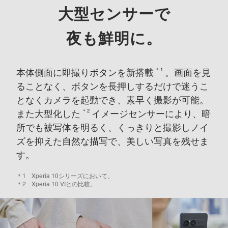
大型センサーで
夜も鮮明に。
本体側面に即撮りボタンを新搭載
。画面を見
＊1
ることなく、
ボタンを長押しするだけで迷うこ
となくカメラを起動でき、素早く撮影が可能。
また大型化した
イメージセンサーにより、暗
＊2
所でも被写体を明るく、
くっきりと撮影しノイ
ズを抑えた自然な描写で、美しい写真を残せま
す。
＊1
Xperia 10シリーズにおいて。
＊2
Xperia 10 VIとの比較。