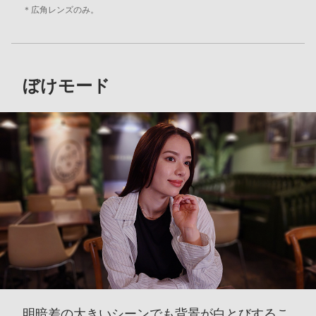
＊
広角レンズのみ。
ぼけモード
明暗差の大きいシーンでも
背景が白とびするこ