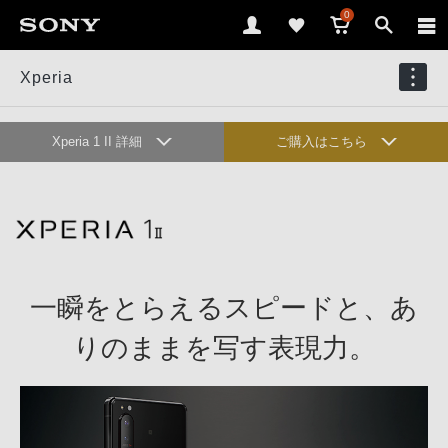
0
Xperia
Xperia 1 II 詳細
ご購入はこちら
オンラインショップ
ハイライト
カメラ
ディスプレイ
一瞬をとらえるスピードと、
あ
オーディオ
ゲーム
りのままを写す表現力。
デザイン
ユーザビリティ
アプリ&サービス
アクセサリー