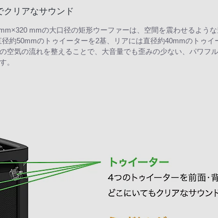
でクリアなサウンド
採用した約320 mm×320 mmの大口径の矩形ウーファーは、空間を震わ
直径約50mmのトゥイーターを2基、リアには直径約40mmのトゥ
の空気の流れを整えることで、大音量でも歪みの少ない、パワフルな低
す。