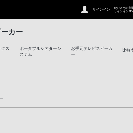
My Sonyに
サインイン
サインインす
ピーカー
ックス
ポータブルシアターシ
お手元テレビスピーカ
比較
ステム
ー
ー