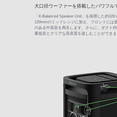
大口径ウーファーを搭載したパワフル
「X-Balanced Speaker Unit」を
120mmのミッドレンジに加え、フロントには
のある中高音を再生します。さらに、ダクト内
重低音とクリアな高音質を楽しむことができま