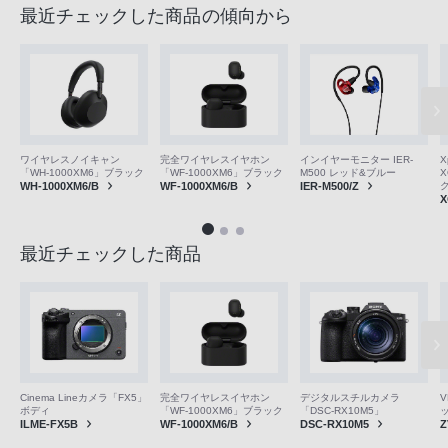
最近チェックした商品の傾向から
ワイヤレスノイキャン
完全ワイヤレスイヤホン
インイヤーモニター IER-
X
「WH-1000XM6」ブラック
「WF-1000XM6」ブラック
M500 レッド&ブルー
X
WH-1000XM6/B
WF-1000XM6/B
IER-M500/Z
X
最近チェックした商品
V
Cinema Lineカメラ「FX5」
完全ワイヤレスイヤホン
デジタルスチルカメラ
ボディ
「WF-1000XM6」ブラック
「DSC-RX10M5」
Z
ILME-FX5B
WF-1000XM6/B
DSC-RX10M5