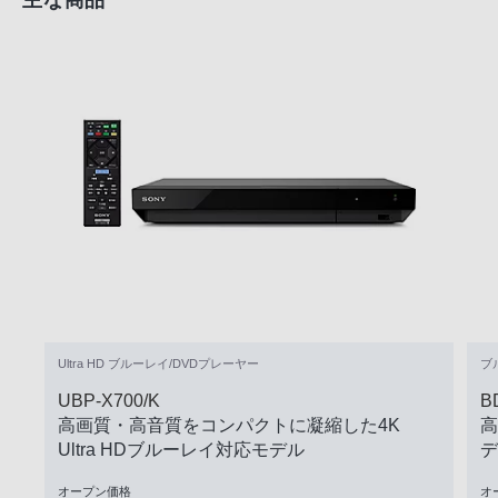
主な商品
Ultra HD ブルーレイ/DVDプレーヤー
ブ
UBP-X700/K
B
高画質・高音質をコンパクトに凝縮した4K
高
Ultra HDブルーレイ対応モデル
デ
オープン価格
オ