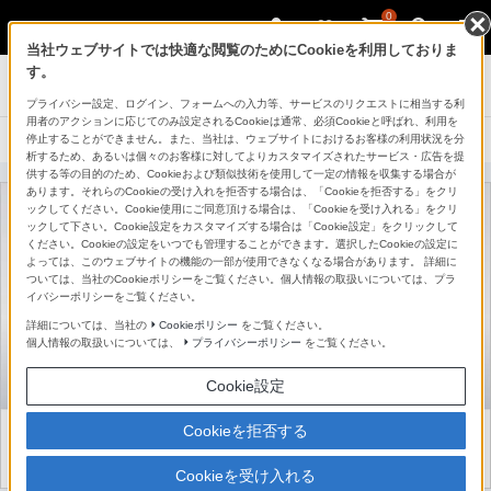
0
当社ウェブサイトでは快適な閲覧のためにCookieを利用しておりま
ブルーレイディスクプレーヤー／DVDプレー
す。
ヤー
プライバシー設定、ログイン、フォームへの入力等、サービスのリクエストに相当する利
用者のアクションに応じてのみ設定されるCookieは通常、必須Cookieと呼ばれ、利用を
停止することができません。また、当社は、ウェブサイトにおけるお客様の利用状況を分
製品に関する重要なお知らせ
析するため、あるいは個々のお客様に対してよりカスタマイズされたサービス・広告を提
供する等の目的のため、Cookieおよび類似技術を使用して一定の情報を収集する場合が
あります。それらのCookieの受け入れを拒否する場合は、「Cookieを拒否する」をクリ
ックしてください。Cookie使用にご同意頂ける場合は、「Cookieを受け入れる」をクリ
ックして下さい。Cookie設定をカスタマイズする場合は「Cookie設定」をクリックして
ください。Cookieの設定をいつでも管理することができます。選択したCookieの設定に
よっては、このウェブサイトの機能の一部が使用できなくなる場合があります。 詳細に
ついては、当社のCookieポリシーをご覧ください。個人情報の取扱いについては、プラ
イバシーポリシーをご覧ください。
詳細については、当社の
Cookieポリシー
をご覧ください。
個人情報の取扱いについては、
プライバシーポリシー
をご覧ください。
Cookie設定
Cookieを拒否する
Cookieを受け入れる