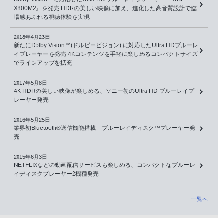
X800M2』を発売 HDRの美しい映像に加え、進化した高音質設計で臨
場感あふれる視聴体験を実現
2018年4月23日
新たにDolby Vision™(ドルビービジョン) に対応したUltra HDブルーレ
イプレーヤーを発売 4Kコンテンツを手軽に楽しめるコンパクトサイズ
でラインアップを拡充
2017年5月8日
4K HDRの美しい映像が楽しめる、ソニー初のUltra HD ブルーレイプ
レーヤー発売
2016年5月25日
業界初Bluetooth®送信機能搭載 ブルーレイディスク™プレーヤー発
売
2015年6月3日
NETFLIXなどの動画配信サービスも楽しめる、コンパクトなブルーレ
イディスクプレーヤー2機種発売
一覧へ