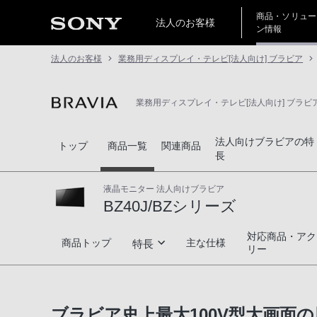
商品・ソリュー
法人のお客様
ン情報
法人のお客様
業務用ディスプレイ・テレビ[法人向け] ブラビア
業務用ディスプレイ・テレビ[法人向け] ブラビ
法人向けブラビアの特
トップ
商品一覧
関連商品
長
液晶モニター 法人向けブラビア
BZ40J/BZシリーズ
対応商品・アク
BZ40J/BZシリーズ
商品トップ
主な仕様
特長
リー
高画質
ブラビア史上最大100V型大画面の
高音質