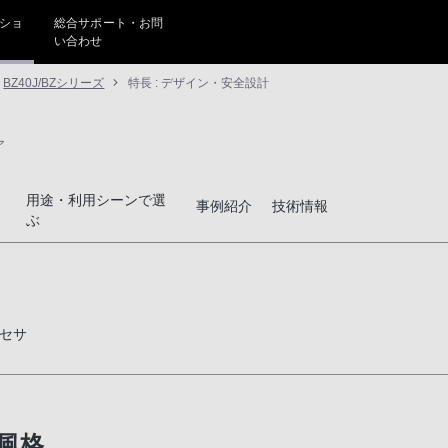
ショ
総合サポート・お問
い合わせ
BZ40J/BZシリーズ
特長 : デザイン・安全設計
ア
用途・利用シーンで選
事例紹介
技術情報
ぶ
セサ
風格