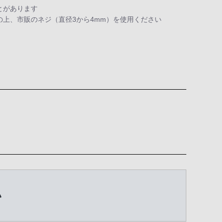
とがあります
上、市販のネジ（直径3から4mm）を使用ください
い