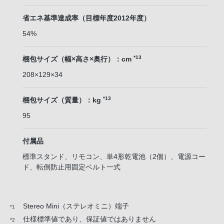
省エネ基準達成率（目標年度2012年度）
54%
*13
梱包サイズ（幅×高さ×奥行）：cm
208×129×34
*13
梱包サイズ（質量）：kg
95
付属品
標準スタンド、リモコン、単4形乾電池（2個）、電源コー
ド、転倒防止用固定ベルト一式
Stereo Mini（ステレオミニ）端子
*1
仕様標準値であり、保証値ではありません
*2