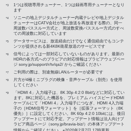
1つは視聴専用チューナー、1つは録画専用チューナーとなり
*3
ます
ソニーの地上デジタルチューナー内蔵テレビや地上デジタル
*4
チューナーはCATV会社が地上放送を再放送する際の、同一
周波数パススルー方式と、周波数変換パススルー方式のすべ
ての周波数に対応しています
データサービスは、放送経由だけでなく通信経由でもコンテ
*5
ンツが提供される新4K8K衛星放送のサービスです
信号によっては一部対応していないものがあります。最新の
*6
HDRの各方式へのブラビアの対応情報はブラビアウェブペー
ジ sony.jp/support/r/tv/qa2/ からご確認ください
ご利用の際は、別途無線LANルーターが必要です
*7
片方が4極ミニプラグの映像・音声ケーブル（別売）を使用
*8
してください
「HDMI 4」入力端子は、8K 30p 4:2:0 8bitなどに対応してい
*9
ます。8Kに対応した機器を、プレミアム ハイスピードHDMI
ケーブルにて「HDMI 4」入力端子につなぎ、HDMI 4入力端
子の［HDMI信号フォーマット］を［拡張フォーマット（8K
優先）］に設定してください。8K 60p 4:2:0 10bitには、後日
アップデートにて対応予定。アップデート情報は法人向けブ
ラビア商品ページ（sony.jp/bravia-biz/）の本体アップデート
情報からご確認ください。※2020年2月7日 17時更新