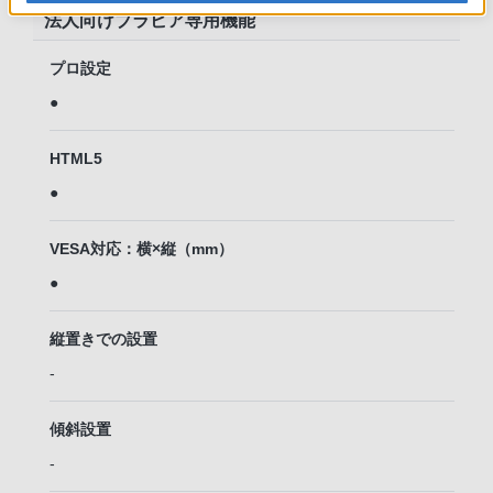
法人向けブラビア専用機能
プロ設定
●
HTML5
●
VESA対応：横×縦（mm）
●
縦置きでの設置
-
傾斜設置
-