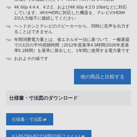
4K 60p 4:4:4、4:2:2、および4K 60p 4:2:0 10bitなどに対応
*10
しています。4KやHDRに対応した機器を、テレビのHDMI
2/3入力端子に接続してください
ヘッドホンとテレビのスピーカーから、同時に音声を出力す
*11
ることはできません
年間消費電力量とは、省エネルギー法に基づいて、一般家庭
*12
での1日の平均視聴時間（2012年度基準4.5時間/2026年度基
準5.1時間）を基準に算出した、1年間に使用する電力量です
おおよその値です
*13
他の商品と比較する
仕様書・寸法図のダウンロード
仕様書・寸法図
KJ-85Z9H-BZ寸法図(DXFファイル)