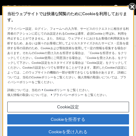
法人のお客様
当社ウェブサイトでは快適な閲覧のためにCookieを利用しておりま
業務用ディスプレイ・テレビ[法人向け] ブラビア
す。
プライバシー設定、ログイン、フォームへの入力等、サービスのリクエストに相当する利
8K液晶テレビ 法人向けブラビア
用者のアクションに応じてのみ設定されるCookieは通常、必須Cookieと呼ばれ、利用を
Z9H/BZシリーズ
停止することができません。また、当社は、ウェブサイトにおけるお客様の利用状況を分
析するため、あるいは個々のお客様に対してよりカスタマイズされたサービス・広告を提
供する等の目的のため、Cookieおよび類似技術を使用して一定の情報を収集する場合が
あります。それらのCookieの受け入れを拒否する場合は、「Cookieを拒否する」をクリ
ックしてください。Cookie使用にご同意頂ける場合は、「Cookieを受け入れる」をクリ
他の商品と比較する
ックして下さい。Cookie設定をカスタマイズする場合は「Cookie設定」をクリックして
ください。Cookieの設定をいつでも管理することができます。選択したCookieの設定に
よっては、このウェブサイトの機能の一部が使用できなくなる場合があります。 詳細に
●：対応
-：該当なし
ついては、当社のCookieポリシーをご覧ください。個人情報の取扱いについては、プラ
イバシーポリシーをご覧ください。
仕様表
詳細については、当社の
Cookieポリシー
をご覧ください。
個人情報の取扱いについては、
プライバシーポリシー
をご覧ください。
画面
Cookie設定
型
Cookieを拒否する
85V
Cookieを受け入れる