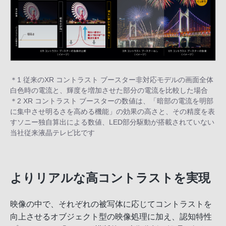
＊1 従来のXR コントラスト ブースター非対応モデルの画面全体
白色時の電流と、輝度を増加させた部分の電流を比較した場合
＊2 XR コントラスト ブースターの数値は、「暗部の電流を明部
に集中させ明るさを高める機能」の効果の高さと、その精度を表
すソニー独自算出による数値、LED部分駆動が搭載されていない
当社従来液晶テレビ比です
よりリアルな高コントラストを実現
映像の中で、それぞれの被写体に応じてコントラストを
向上させるオブジェクト型の映像処理に加え、認知特性