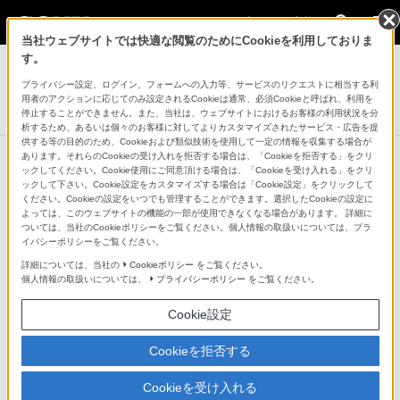
法人のお客様
当社ウェブサイトでは快適な閲覧のためにCookieを利用しておりま
業務用ディスプレイ・テレビ[法人向け] ブラビア
す。
プライバシー設定、ログイン、フォームへの入力等、サービスのリクエストに相当する利
4K液晶テレビ 法人向けブラビア
用者のアクションに応じてのみ設定されるCookieは通常、必須Cookieと呼ばれ、利用を
X95K/LBシリーズ
停止することができません。また、当社は、ウェブサイトにおけるお客様の利用状況を分
析するため、あるいは個々のお客様に対してよりカスタマイズされたサービス・広告を提
供する等の目的のため、Cookieおよび類似技術を使用して一定の情報を収集する場合が
あります。それらのCookieの受け入れを拒否する場合は、「Cookieを拒否する」をクリ
ックしてください。Cookie使用にご同意頂ける場合は、「Cookieを受け入れる」をクリ
ックして下さい。Cookie設定をカスタマイズする場合は「Cookie設定」をクリックして
ください。Cookieの設定をいつでも管理することができます。選択したCookieの設定に
よっては、このウェブサイトの機能の一部が使用できなくなる場合があります。 詳細に
ついては、当社のCookieポリシーをご覧ください。個人情報の取扱いについては、プラ
イバシーポリシーをご覧ください。
詳細については、当社の
Cookieポリシー
をご覧ください。
個人情報の取扱いについては、
プライバシーポリシー
をご覧ください。
Mini LEDバックライト搭載
Cookie設定
従来の直下型LEDバックライトに比べて、約1/100の大き
Cookieを拒否する
さで高密度に敷き詰められた、Mini LEDバックライトを
Cookieを受け入れる
搭載。認知特性プロセッサー「XR」や、ソニー独自のバ