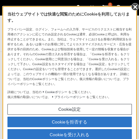
0
当社ウェブサイトでは快適な閲覧のためにCookieを利用しておりま
す。
テレビ ブラビア
プライバシー設定、ログイン、フォームへの入力等、サービスのリクエストに相当する利
4K液晶テレビ
用者のアクションに応じてのみ設定されるCookieは通常、必須Cookieと呼ばれ、利用を
X75WLシリーズ
停止することができません。また、当社は、ウェブサイトにおけるお客様の利用状況を分
析するため、あるいは個々のお客様に対してよりカスタマイズされたサービス・広告を提
供する等の目的のため、Cookieおよび類似技術を使用して一定の情報を収集する場合が
あります。それらのCookieの受け入れを拒否する場合は、「Cookieを拒否する」をクリ
ックしてください。Cookie使用にご同意頂ける場合は、「Cookieを受け入れる」をクリ
ックして下さい。Cookie設定をカスタマイズする場合は「Cookie設定」をクリックして
前の特長へ
次の特長へ
ください。Cookieの設定をいつでも管理することができます。選択したCookieの設定に
よっては、このウェブサイトの機能の一部が使用できなくなる場合があります。 詳細に
かんたん操作・機器連携
ついては、当社のCookieポリシーをご覧ください。個人情報の取扱いについては、プラ
イバシーポリシーをご覧ください。
詳細については、当社の
Cookieポリシー
をご覧ください。
個人情報の取扱いについては、
プライバシーポリシー
をご覧ください。
Cookie設定
Cookieを拒否する
Cookieを受け入れる