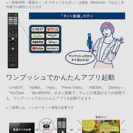
※ 一部操作時（電源オン・オフ/チャンネルポン）は無線（Bluetooth）ではなく赤
外線での操作となります
ワンプッシュでかんたんアプリ起動
「U-NEXT」「Netflix」「Hulu」「Prime Video」「ABEMA」「Disney＋」
「YouTube 」「My BRAVIA」ボタン搭載で、テレビの電源がオフの状態で
も、ワンプッシュでかんたんにアプリを起動できます。
※ ご使用には、インターネット環境が必要です