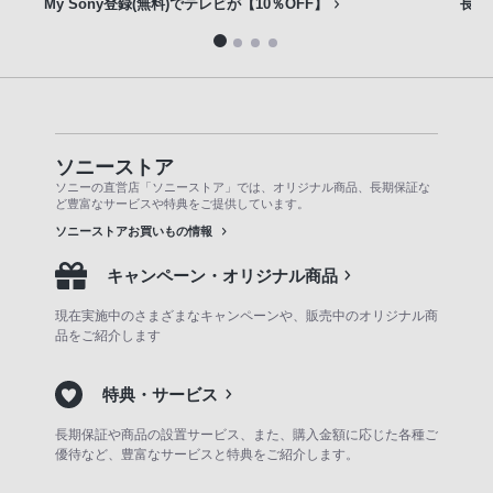
My Sony登録(無料)でテレビが【10％OFF】
長期
ソニーストア
ソニーの直営店「ソニーストア」では、オリジナル商品、長期保証な
ど豊富なサービスや特典をご提供しています。
ソニーストアお買いもの情報
キャンペーン・オリジナル商品
現在実施中のさまざまなキャンペーンや、販売中のオリジナル商
品をご紹介します
特典・サービス
長期保証や商品の設置サービス、また、購入金額に応じた各種ご
優待など、豊富なサービスと特典をご紹介します。