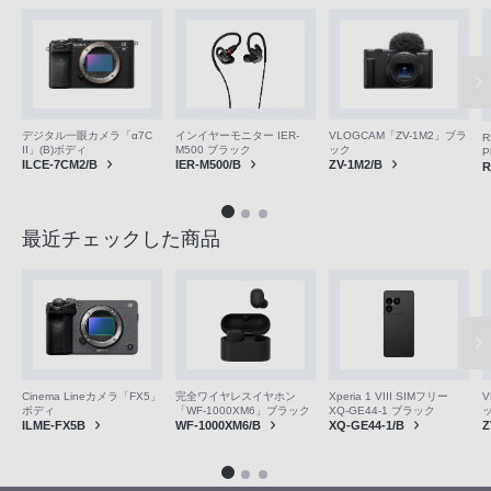
デジタル一眼カメラ「α7C
VLOGCAM「ZV-1M2」ブラ
インイヤーモニター IER-
R
II」(B)ボディ
ック
M500 ブラック
P
ILCE-7CM2/B
ZV-1M2/B
IER-M500/B
R
最近チェックした商品
V
Cinema Lineカメラ「FX5」
完全ワイヤレスイヤホン
Xperia 1 VIII SIMフリー
ボディ
「WF-1000XM6」ブラック
XQ-GE44-1 ブラック
Z
ILME-FX5B
WF-1000XM6/B
XQ-GE44-1/B