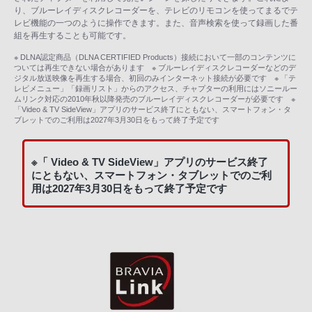
り、ブルーレイディスクレコーダーを、テレビのリモコンを使ってまるでテ
レビ機能の一つのように操作できます。また、音声検索を使って録画した番
組を再生することも可能です。
※ DLNA認定商品（DLNA CERTIFIED Products）接続において一部のコンテンツに
ついては再生できない場合があります ※ ブルーレイディスクレコーダーなどのデ
ジタル放送映像を再生する場合、初回のみインターネット接続が必要です ※ 「テ
レビメニュー」「録画リスト」からのアクセス、チャプターの利用にはソニールー
ムリンク対応の2010年秋以降発売のブルーレイディスクレコーダーが必要です ※
「Video & TV SideView」アプリのサービス終了にともない、スマートフォン・タ
ブレットでのご利用は2027年3月30日をもって終了予定です
※「 Video & TV SideView」アプリのサービス終了
にともない、スマートフォン・タブレットでのご利
用は2027年3月30日をもって終了予定です