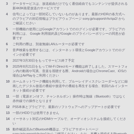
3
データサービスは、放送経由だけでなく通信経由でもコンテンツが提供される
新4K8K衛星放送のサービスです
4
信号によっては一部対応していないものがあります。最新のHDRの各方式へ
のブラビアの対応情報はブラビアウェブページ sony.jp/support/r/tv/qa2/ から
ご確認ください
5
一部機能の使用にはGoogleアカウントでのログインが必要です。ブラビアの
利用には、 Google 利用規約及びGoogle のプライバシーポリシーの同意が必
要です
6
ご利用の際は、別途無線LANルーターが必要です
7
音声検索を使用するには、インターネット環境とGoogleアカウントでのログ
インが必要です
8
2027年3月30日をもってサービス終了予定
9
2025年8月21日をもってWi-Fi Directモード機能は終了しました。スマートフォ
ン内の動画や写真、音楽を視聴する際、Androidの場合はChromeCast、iOSの
場合はAirPlayをご利用ください
10
ホームネットワーク機能を利用して、ブルーレイディスクレコーダーなどに録
画したデジタル放送の番組や放送中の番組を再生する場合、初回のみインター
ネット接続が必要です
11
一部（電源オン/オフ、チャンネルポン）操作時は無線（Bluetooth）ではなく
赤外線での操作となります
12
PS5本体とブラビアで、最新のソフトウェアへのアップデートが必要です
13
一部のHDDでは使用できません
14
イーサネット対応のHDMIケーブルで、オーディオシステムを接続してくださ
い
15
動作確認済みのBluetooth機器は、ブラビアサポートページ
sony.jp/support/r/tv/qa1/からご確認ください。なお、本機と接続するBluetooth