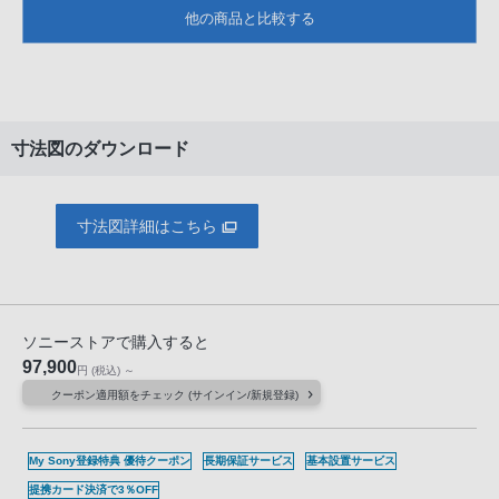
他の商品と比較する
寸法図のダウンロード
寸法図詳細はこちら
ソニーストアで購入すると
97,900
円
(税込)
～
クーポン適用額をチェック (サインイン/新規登録)
My Sony登録特典 優待クーポン
長期保証サービス
基本設置サービス
提携カード決済で3％OFF