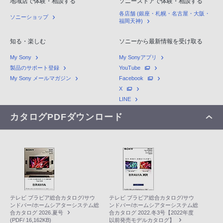
地域店で体験・相談する
ソニーストアで体験・相談する
各店舗 (銀座・札幌・名古屋・大阪・
ソニーショップ
福岡天神)
知る・楽しむ
ソニーから最新情報を受け取る
My Sony
My Sonyアプリ
製品のサポート登録
YouTube
My Sony メールマガジン
Facebook
X
LINE
カタログPDFダウンロード
テレビ ブラビア総合カタログ/サウ
テレビ ブラビア総合カタログ/サウ
ンドバー/ホームシアターシステム総
ンドバー/ホームシアターシステム総
合カタログ 2026.夏号
合カタログ 2022.冬3号【2022年度
(PDF/ 16,162KB)
以前発売モデルカタログ】