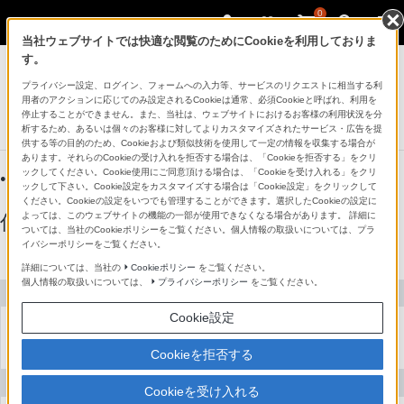
0
当社ウェブサイトでは快適な閲覧のためにCookieを利用しておりま
す。
テレビ ブラビア
プライバシー設定、ログイン、フォームへの入力等、サービスのリクエストに相当する利
4K液晶テレビ
用者のアクションに応じてのみ設定されるCookieは通常、必須Cookieと呼ばれ、利用を
X75WLシリーズ
停止することができません。また、当社は、ウェブサイトにおけるお客様の利用状況を分
析するため、あるいは個々のお客様に対してよりカスタマイズされたサービス・広告を提
供する等の目的のため、Cookieおよび類似技術を使用して一定の情報を収集する場合が
あります。それらのCookieの受け入れを拒否する場合は、「Cookieを拒否する」をクリ
ックしてください。Cookie使用にご同意頂ける場合は、「Cookieを受け入れる」をクリ
●：対応
-：該当なし
ックして下さい。Cookie設定をカスタマイズする場合は「Cookie設定」をクリックして
ください。Cookieの設定をいつでも管理することができます。選択したCookieの設定に
よっては、このウェブサイトの機能の一部が使用できなくなる場合があります。 詳細に
仕様表
ついては、当社のCookieポリシーをご覧ください。個人情報の取扱いについては、プラ
イバシーポリシーをご覧ください。
詳細については、当社の
Cookieポリシー
をご覧ください。
個人情報の取扱いについては、
プライバシーポリシー
をご覧ください。
画面
Cookie設定
型
Cookieを拒否する
チューナー
Cookieを受け入れる