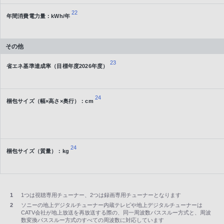
22
年間消費電力量：kWh/年
その他
23
省エネ基準達成率（目標年度2026年度）
24
梱包サイズ（幅×高さ×奥行）：cm
24
梱包サイズ（質量）：kg
1
1つは視聴専用チューナー、2つは録画専用チューナーとなります
2
ソニーの地上デジタルチューナー内蔵テレビや地上デジタルチューナーは
CATV会社が地上放送を再放送する際の、同一周波数パススルー方式と、周波
数変換パススルー方式のすべての周波数に対応しています