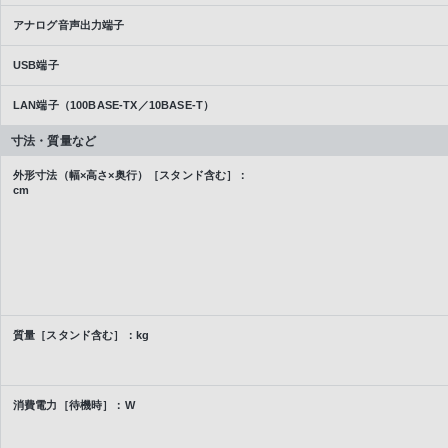
アナログ音声出力端子
USB端子
LAN端子（100BASE-TX／10BASE-T）
寸法・質量など
外形寸法（幅×高さ×奥行）［スタンド含む］：
cm
質量［スタンド含む］：kg
消費電力［待機時］：W