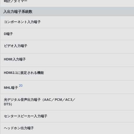
時計／タイマー
入出力端子系統数
コンポーネント入力端子
D端子
ビデオ入力端子
HDMI入力端子
HDMI2.1に規定される機能
20
MHL端子
光デジタル音声出力端子（AAC／PCM／AC3／
DTS）
センタースピーカー入力端子
ヘッドホン出力端子