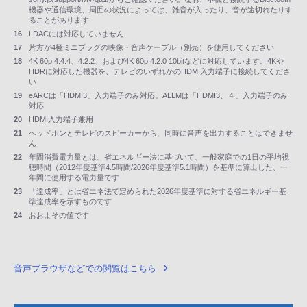
機器や通信環境、周囲の状況によっては、雑音が入ったり、音が途切れたりす
ることがあります
16
LDACには対応していません
17
片方が4極ミニプラグの映像・音声ケーブル（別売）を使用してください
18
4K 60p 4:4:4、4:2:2、および4K 60p 4:2:0 10bitなどに対応しています。4Kや
HDRに対応した機器を、テレビのいずれかのHDMI入力端子に接続してくださ
い
19
eARCは「HDMI3」入力端子のみ対応。ALLMは「HDMI3、４」入力端子のみ
対応
20
HDMI入力端子兼用
21
ヘッドホンとテレビのスピーカーから、同時に音声を出力することはできませ
ん
22
年間消費電力量とは、省エネルギー法に基づいて、一般家庭での1日の平均視
聴時間（2012年度基準4.5時間/2026年度基準5.1時間）を基準に算出した、一
年間に使用する電力量です
23
「達成率」とは省エネ法で定められた2026年度基準に対する省エネルギー基
準達成率を示すものです
24
おおよその値です
音声ブラウザなどでの閲覧はこちら