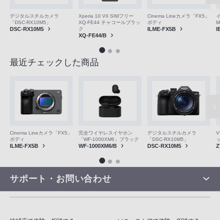
デジタルスチルカメラ
Xperia 10 VII SIMフリー
Cinema Lineカメラ「FX5」
「DSC-RX10M5」
XQ-FE44 チャコールブラッ
ボディ
M
DSC-RX10M5
ク
ILME-FX5B
I
XQ-FE44/B
最近チェックした商品
V
Cinema Lineカメラ「FX5」
完全ワイヤレスイヤホン
デジタルスチルカメラ
ボディ
「WF-1000XM6」ブラック
「DSC-RX10M5」
Z
ILME-FX5B
WF-1000XM6/B
DSC-RX10M5
サポート・お問い合わせ