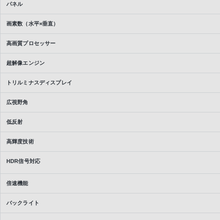
パネル
画素数（水平×垂直）
高画質プロセッサー
超解像エンジン
トリルミナスディスプレイ
広視野角
低反射
高輝度技術
HDR信号対応
倍速機能
バックライト