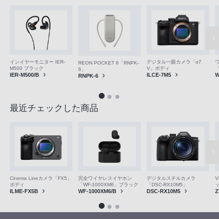
インイヤーモニター IER-
デジタル一眼カメラ「α7
REON POCKET 6「RNPK-
M500 ブラック
V」ボディ
「
6」
IER-M500/B
ILCE-7M5
W
RNPK-6
最近チェックした商品
V
Cinema Lineカメラ「FX5」
完全ワイヤレスイヤホン
デジタルスチルカメラ
ボディ
「WF-1000XM6」ブラック
「DSC-RX10M5」
Z
ILME-FX5B
WF-1000XM6/B
DSC-RX10M5