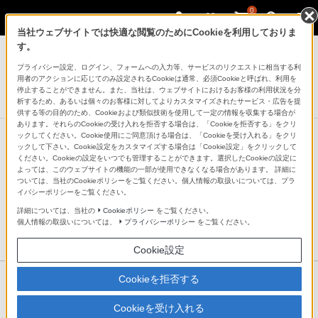
0
当社ウェブサイトでは快適な閲覧のためにCookieを利用しておりま
す。
テレビ ブラビア
プライバシー設定、ログイン、フォームへの入力等、サービスのリクエストに相当する利
4K液晶テレビ
用者のアクションに応じてのみ設定されるCookieは通常、必須Cookieと呼ばれ、利用を
X83Lシリーズ
停止することができません。また、当社は、ウェブサイトにおけるお客様の利用状況を分
析するため、あるいは個々のお客様に対してよりカスタマイズされたサービス・広告を提
供する等の目的のため、Cookieおよび類似技術を使用して一定の情報を収集する場合が
あります。それらのCookieの受け入れを拒否する場合は、「Cookieを拒否する」をクリ
ックしてください。Cookie使用にご同意頂ける場合は、「Cookieを受け入れる」をクリ
テレビとサウンドバーの壁掛け設置の対応ユニットはこちら
ックして下さい。Cookie設定をカスタマイズする場合は「Cookie設定」をクリックして
のページをご覧ください
ください。Cookieの設定をいつでも管理することができます。選択したCookieの設定に
よっては、このウェブサイトの機能の一部が使用できなくなる場合があります。 詳細に
ついては、当社のCookieポリシーをご覧ください。個人情報の取扱いについては、プラ
壁掛け設置 対応ユニット検索
イバシーポリシーをご覧ください。
詳細については、当社の
Cookieポリシー
をご覧ください。
個人情報の取扱いについては、
プライバシーポリシー
をご覧ください。
Cookie設定
Cookieを拒否する
ソニーストアで購入すると
165,000
円
(税込)
～
Cookieを受け入れる