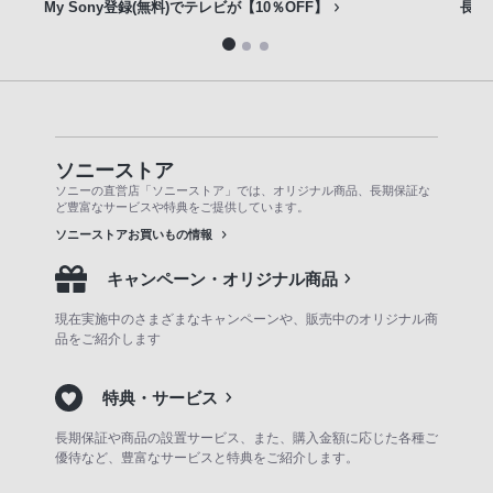
My Sony登録(無料)でテレビが【10％OFF】
長期
ソニーストア
ソニーの直営店「ソニーストア」では、オリジナル商品、長期保証な
ど豊富なサービスや特典をご提供しています。
ソニーストアお買いもの情報
キャンペーン・オリジナル商品
現在実施中のさまざまなキャンペーンや、販売中のオリジナル商
品をご紹介します
特典・サービス
長期保証や商品の設置サービス、また、購入金額に応じた各種ご
優待など、豊富なサービスと特典をご紹介します。