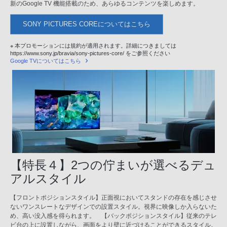
新のGoogle TV 機能搭載のため、あらゆるコンテンツを楽しめます。
SONY PICTURES COREについてはこちら
※ 本プロモーションには規約が適用されます。詳細につきましては
https://www.sony.jp/bravia/sony-pictures-core/ をご参照ください
Google TVについてはこちら
【特長４】2つの佇まいが選べるデュ
アルスタイル
【フロントポジションスタイル】正面視においてスタンドの存在を感じさせ
ないワンスレートなデザインでの設置スタイル。視界に映像しか入らないた
め、高い没入感を得られます。 【バックポジションスタイル】従来のテレ
ビ台の上に設置しながら、画面をより壁に近づけることができるスタイル。