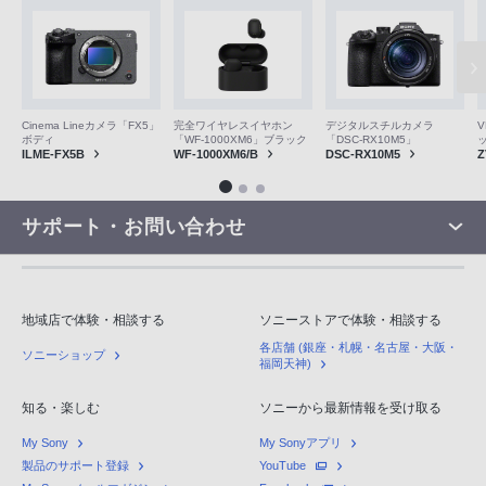
V
Cinema Lineカメラ「FX5」
完全ワイヤレスイヤホン
デジタルスチルカメラ
ボディ
「WF-1000XM6」ブラック
「DSC-RX10M5」
Z
ILME-FX5B
WF-1000XM6/B
DSC-RX10M5
サポート・お問い合わせ
地域店で体験・相談する
ソニーストアで体験・相談する
各店舗 (銀座・札幌・名古屋・大阪・
ソニーショップ
福岡天神)
知る・楽しむ
ソニーから最新情報を受け取る
My Sony
My Sonyアプリ
製品のサポート登録
YouTube