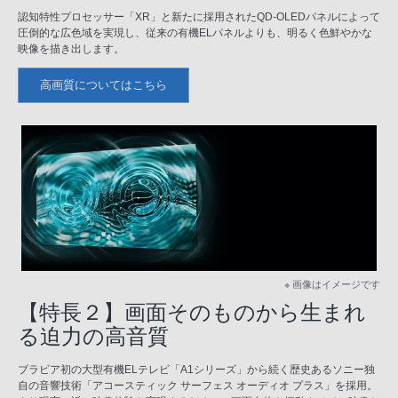
認知特性プロセッサー「XR」と新たに採用されたQD-OLEDパネルによって
圧倒的な広色域を実現し、従来の有機ELパネルよりも、明るく色鮮やかな
映像を描き出します。
高画質についてはこちら
※ 画像はイメージです
【特長２】画面そのものから生まれ
る迫力の高音質
ブラビア初の大型有機ELテレビ「A1シリーズ」から続く歴史あるソニー独
自の音響技術「アコースティック サーフェス オーディオ プラス」を採用。