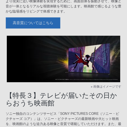
より現実に近い映像体験を実現するために、画面自体を振動させて、映像と
音が一体となるリアルな視聴体験を可能にします。映画館で感じるような豊
かな臨場感をリビングで体感できます。
高音質についてはこちら
※ 画像はイメージです
【特長３】テレビが届いたその日か
らおうち映画館
ソニー独自のコンテンツサービス「SONY PICTURES CORE（ソニー・ピ
クチャーズ コア）」は、ソニー・ピクチャーズの最新映画や大ヒット映画
を、映画館のような迫力ある映像と音質で堪能していただけます。また、最