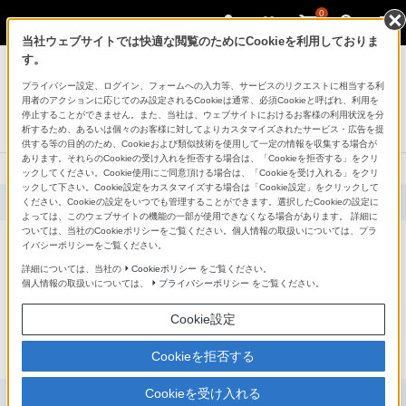
0
当社ウェブサイトでは快適な閲覧のためにCookieを利用しておりま
す。
テレビ ブラビア
プライバシー設定、ログイン、フォームへの入力等、サービスのリクエストに相当する利
4K有機ELテレビ
用者のアクションに応じてのみ設定されるCookieは通常、必須Cookieと呼ばれ、利用を
A95Kシリーズ
停止することができません。また、当社は、ウェブサイトにおけるお客様の利用状況を分
析するため、あるいは個々のお客様に対してよりカスタマイズされたサービス・広告を提
生産完了
供する等の目的のため、Cookieおよび類似技術を使用して一定の情報を収集する場合が
あります。それらのCookieの受け入れを拒否する場合は、「Cookieを拒否する」をクリ
ックしてください。Cookie使用にご同意頂ける場合は、「Cookieを受け入れる」をクリ
ックして下さい。Cookie設定をカスタマイズする場合は「Cookie設定」をクリックして
ください。Cookieの設定をいつでも管理することができます。選択したCookieの設定に
よっては、このウェブサイトの機能の一部が使用できなくなる場合があります。 詳細に
ついては、当社のCookieポリシーをご覧ください。個人情報の取扱いについては、プラ
イバシーポリシーをご覧ください。
詳細については、当社の
Cookieポリシー
をご覧ください。
個人情報の取扱いについては、
プライバシーポリシー
をご覧ください。
Cookie設定
Cookieを拒否する
Cookieを受け入れる