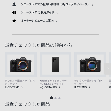
ソニーストアでのお買い物情報（My Sony マイページ）
ソニーストア ご利用ガイド
オーナーレビューのご案内
最近チェックした商品の傾向から
デジタル一眼カメラ「α7R
Xperia 1 VIII SIMフリー
デジタル一眼カメラ「α7
VI」ボディ
XQ-GE44-1 ブラック
V」ボディ
「
ILCE-7RM6
XQ-GE44-1/B
ILCE-7M5
W
最近チェックした商品