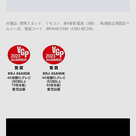
付属品 : 標準スタンド、リモコン、単4形乾電池（2個）、転倒防止用固定ベ
ルト一式、電源コード、BRAVIA CAM（CMU-BC1M）