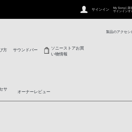
My Sonyに
サインイン
サインインす
製品のアクセシ
ソニーストアお買
び方
サウンドバー
い物情報
セサ
オーナーレビュー