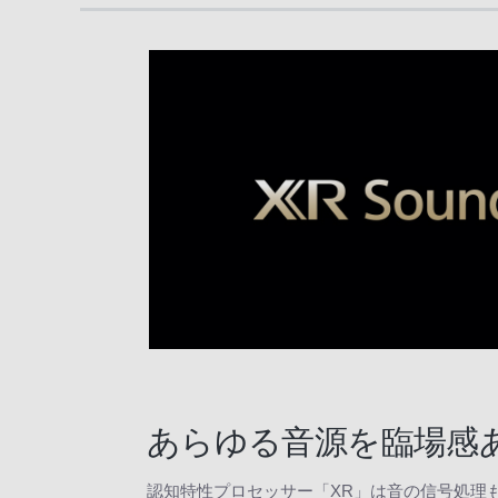
ネット動画を楽しむ
かんたん操作・機器連携
録画
デザイン・安全設計
エコ
ソニー独自のアプリ
ゲーム
あらゆる音源を臨場感
認知特性プロセッサー「XR」は音の信号処理