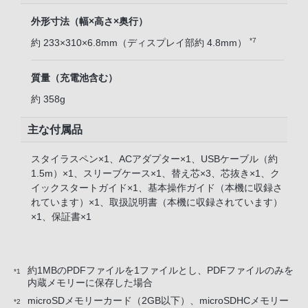
外形寸法（幅×高さ×奥行）
*7
約 233×310×6.8mm（ディスプレイ部約 4.8mm）
質量（充電池含む）
約 358g
主な付属品
スタイラスペン×1、ACアダプター×1、USBケーブル（約
1.5m）×1、スリーブケース×1、替え芯×3、芯抜き×1、ク
イックスタートガイド×1、基本操作ガイド（本機に収録さ
れています）×1、取扱説明書（本機に収録されています）
×1、保証書×1
約1MBのPDFファイルを1ファイルとし、PDFファイルのみを
*1
内蔵メモリーに保存した場合
microSDメモリーカード（2GB以下）、microSDHCメモリー
*2