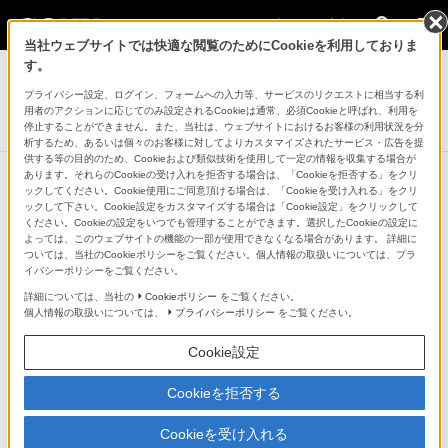
法人のお客様
当社ウェブサイトでは快適な閲覧のためにCookieを利用しておりま
デジタルペーパー
す。
プライバシー設定、ログイン、フォームへの入力等、サービスのリクエストに相当する利
デジタルペーパー
用者のアクションに応じてのみ設定されるCookieは通常、必須Cookieと呼ばれ、利用を
DPT-S1
停止することができません。また、当社は、ウェブサイトにおけるお客様の利用状況を分
析するため、あるいは個々のお客様に対してよりカスタマイズされたサービス・広告を提
供する等の目的のため、Cookieおよび類似技術を使用して一定の情報を収集する場合が
●：対応
-：該当なし
あります。それらのCookieの受け入れを拒否する場合は、「Cookieを拒否する」をクリ
ックしてください。Cookie使用にご同意頂ける場合は、「Cookieを受け入れる」をクリ
ックして下さい。Cookie設定をカスタマイズする場合は「Cookie設定」をクリックして
仕様表
ください。Cookieの設定をいつでも管理することができます。選択したCookieの設定に
よっては、このウェブサイトの機能の一部が使用できなくなる場合があります。 詳細に
ついては、当社のCookieポリシーをご覧ください。個人情報の取扱いについては、プラ
基本情報
イバシーポリシーをご覧ください。
詳細については、当社の
Cookieポリシー
をご覧ください。
個人情報の取扱いについては、
プライバシーポリシー
をご覧ください。
ディスプレイ
13.3型フレキシブル電子ペーパー（解像度1200×1600ドッ
Cookie設定
ト）搭載16階調グレースケール
Cookieを拒否する
タッチパネル
Cookieを受け入れる