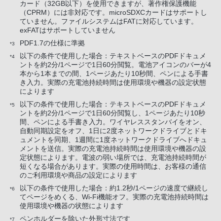
カード（32GB以下）を使用できますが、著作権保護機能
（CPRM）には非対応です。microSDXCカードはサポートし
ていません。ファイルシステムはFATに対応しています。
exFATはサポートしていません
PDF1.7の仕様に準拠
*3
以下の条件で使用した場合：テキストベースのPDFドキュメ
*4
ントを約2分/1ページで1日60分閲覧。電池アイコンのバーが4
本から1本までの間、1ページあたり10秒間、ペンによる手書
き入力。実際の充電池持続時間は使用環境や機器の設定状態
によります
以下の条件で使用した場合：テキストベースのPDFドキュメ
*5
ントを約2分/1ページで1日60分閲覧し、1ページあたり10秒
間、ペンによる手書き入力。ワイヤレススタンバイをオン、
自動同期設定をオフ、1日に2度ネットワークドライブとドキ
ュメントを同期、1週間に1度ネットワークドライブへドキュ
メントを送信。実際の充電池持続時間は使用環境や機器の設
定状態によります。電波の弱い場所では、充電池持続時間が
短くなる場合があります。実際の使用時間は、お客様の通信
のご利用環境や商品の設定によります
以下の条件で使用した場合：約1.2秒/1ページの速度で継続し
*6
てページをめくる、Wi-Fi機能オフ。実際の充電池持続時間は
使用環境や機器の状態によります
ペンホルダーを除いた外形寸法です
*7