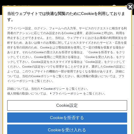
法人のお客様
当社ウェブサイトでは快適な閲覧のためにCookieを利用しておりま
デジタルペーパー
す。
プライバシー設定、ログイン、フォームへの入力等、サービスのリクエストに相当する利
DPT-S1専用スタイラスペンフェルト替え芯
用者のアクションに応じてのみ設定されるCookieは通常、必須Cookieと呼ばれ、利用を
DPTA-PTF1
停止することができません。また、当社は、ウェブサイトにおけるお客様の利用状況を分
析するため、あるいは個々のお客様に対してよりカスタマイズされたサービス・広告を提
供する等の目的のため、Cookieおよび類似技術を使用して一定の情報を収集する場合が
あります。それらのCookieの受け入れを拒否する場合は、「Cookieを拒否する」をクリ
ックしてください。Cookie使用にご同意頂ける場合は、「Cookieを受け入れる」をクリ
デジタルペーパー
ックして下さい。Cookie設定をカスタマイズする場合は「Cookie設定」をクリックして
ください。Cookieの設定をいつでも管理することができます。選択したCookieの設定に
スタイラスペン
よっては、このウェブサイトの機能の一部が使用できなくなる場合があります。 詳細に
ついては、当社のCookieポリシーをご覧ください。個人情報の取扱いについては、プラ
イバシーポリシーをご覧ください。
詳細については、当社の
Cookieポリシー
をご覧ください。
デジタルペーパー
個人情報の取扱いについては、
プライバシーポリシー
をご覧ください。
Cookie設定
デジタルペーパー
DPT-S1
Cookieを拒否する
販売終了
Cookieを受け入れる
オープン価格