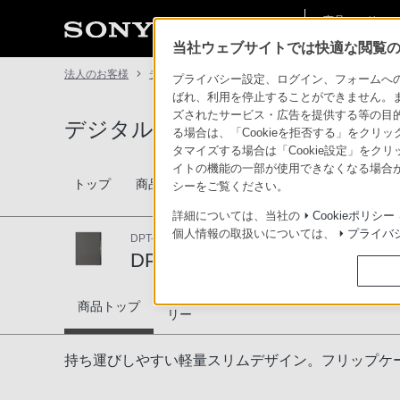
商品・ソリュー
法人のお客様
ン情報
当社ウェブサイトでは快適な閲覧のた
法人のお客様
デジタルペーパー
DPTA-RC1
プライバシー設定、ログイン、フォームへの入
ばれ、利用を停止することができません。
ズされたサービス・広告を提供する等の目的の
デジタルペーパー
る場合は、「Cookieを拒否する」をクリッ
タマイズする場合は「Cookie設定」をク
イトの機能の一部が使用できなくなる場合が
活用シーン
トップ
商品一覧
関連商品
事例紹
シーをご覧ください。
業種別提案
詳細については、当社の
Cookieポリシー
個人情報の取扱いについては、
プライバ
DPT-RP1専用フリップケースタイプカバー
DPTA-RC1
販売終了
対応商品・アクセサ
DPTA-RC1
商品トップ
リー
持ち運びしやすい軽量スリムデザイン。フリップケ