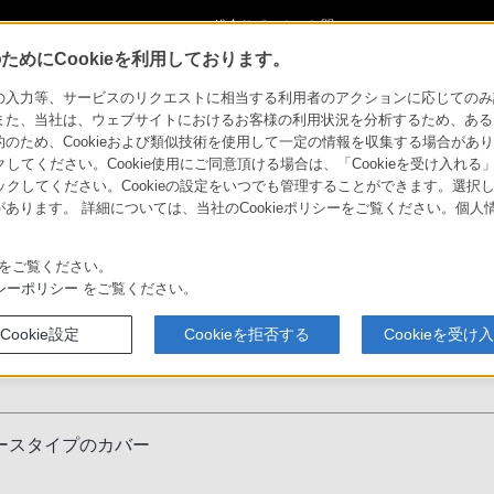
ショ
総合サポート・お問
ご購入検討
い合わせ
めにCookieを利用しております。
力等、サービスのリクエストに相当する利用者のアクションに応じてのみ設定され
また、当社は、ウェブサイトにおけるお客様の利用状況を分析するため、ある
ため、Cookieおよび類似技術を使用して一定の情報を収集する場合がありま
クしてください。Cookie使用にご同意頂ける場合は、「Cookieを受け入れる
リックしてください。Cookieの設定をいつでも管理することができます。選択し
あります。 詳細については、当社のCookieポリシーをご覧ください。個
「ワイド保証」
デジタルペーパーマイ
介
プログラム
ページ
をご覧ください。
シーポリシー
をご覧ください。
Cookie設定
Cookieを拒否する
Cookieを受け
ースタイプのカバー