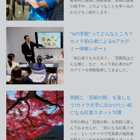
級者向け講座に体験取材。実際の講座
の様子や、どのようなことを学べるの
かなどをご紹介します。
“αの学校”ってどんなところ？
カメラ初心者によるαアカデ
ミー体験レポート
「初心者でも大丈夫？」「雰囲気はど
んな感じ」など、カメラ初心者がαア
カデミーを体験取材してきました。
気軽に「芸術の秋」を楽しも
う!カメラ片手に出かけたい絵
になる紅葉スポット10選
今年の秋は「芸術の秋」を気軽に楽し
んでみませんか。「絵になる紅葉スポ
ット」というテーマで写真家の福田健
太郎さんにおすすめの撮影スポットを