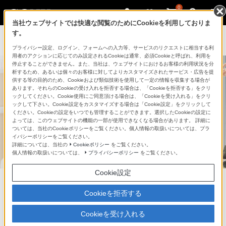
0
当社ウェブサイトでは快適な閲覧のためにCookieを利用しておりま
す。
プライバシー設定、ログイン、フォームへの入力等、サービスのリクエストに相当する利
用者のアクションに応じてのみ設定されるCookieは通常、必須Cookieと呼ばれ、利用を
停止することができません。また、当社は、ウェブサイトにおけるお客様の利用状況を分
析するため、あるいは個々のお客様に対してよりカスタマイズされたサービス・広告を提
供する等の目的のため、Cookieおよび類似技術を使用して一定の情報を収集する場合が
あります。それらのCookieの受け入れを拒否する場合は、「Cookieを拒否する」をクリ
ックしてください。Cookie使用にご同意頂ける場合は、「Cookieを受け入れる」をクリ
ックして下さい。Cookie設定をカスタマイズする場合は「Cookie設定」をクリックして
ください。Cookieの設定をいつでも管理することができます。選択したCookieの設定に
よっては、このウェブサイトの機能の一部が使用できなくなる場合があります。 詳細に
ついては、当社のCookieポリシーをご覧ください。個人情報の取扱いについては、プラ
イバシーポリシーをご覧ください。
詳細については、当社の
Cookieポリシー
をご覧ください。
個人情報の取扱いについては、
プライバシーポリシー
をご覧ください。
Cookie設定
Let’s
一眼を始めてみたい方は必見！
Cookieを拒否する
一眼
～カメラを始めてみよう～
Cookieを受け入れる