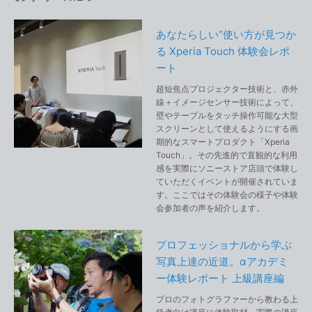
あなたらしい”使い方が見つか
る Xperia Touch 体験会レポ
ート
超短焦点プロジェクター技術と、赤外
線＋イメージセンサー技術によって、
壁やテーブルをタッチ操作可能な大型
スクリーンとして使えるようにする画
期的なスマートプロダクト「Xperia
Touch」。その先進的で直観的な利用
感を実際にソニーストア店頭で体験し
ていただくイベントが開催されていま
す。ここではその体験会の様子や体験
会参加者の声を紹介します。
プロフェッショナルから学ぶ
写真上達の近道。αアカデミ
ー体験レポート 上級講座編
プロのフォトグラファーから教わる上