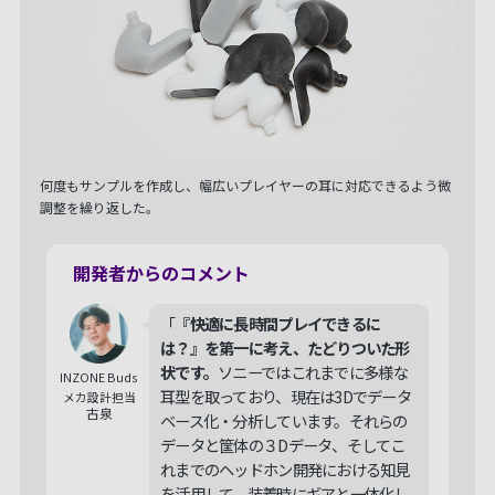
何度もサンプルを作成し、幅広いプレイヤーの耳に対応できるよう微
調整を繰り返した。
開発者からのコメント
「
『快適に長時間プレイできるに
は？』を第一に考え、たどりついた形
状です。
ソニーではこれまでに多様な
INZONE Buds
耳型を取っており、現在は3Dでデータ
メカ設計担当
古泉
ベース化・分析しています。それらの
データと筐体の３Dデータ、そしてこ
れまでのヘッドホン開発における知見
を活用して、装着時にギアと一体化し