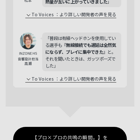
松本
熱量が互いに上がっていきました
」
To Voices
：
より詳しい開発者の声を見る
「普段は有線ヘッドホンを使用してい
る選手も『
無線接続でも遅延は全然気
にならず、プレイに集中できた
』と。
INZONE H5
それを聞いたときは、ガッツポーズで
音響設計担当
高瀬
した」
To Voices
：
より詳しい開発者の声を見る
【プロ×プロの共鳴の瞬間。】を