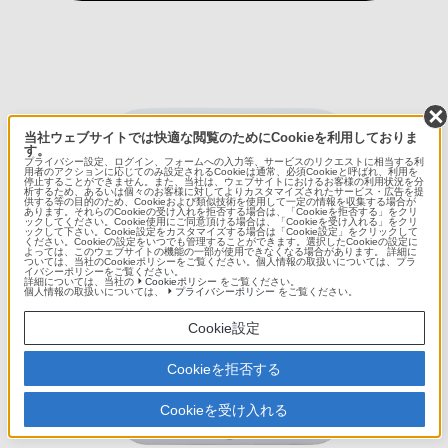
当社ウェブサイトでは快適な閲覧のためにCookieを利用しておりま
す。
プライバシー設定、ログイン、フォームへの入力等、サービスのリクエストに相当する利
用者のアクションに応じてのみ設定されるCookieは通常、必須Cookieと呼ばれ、利用を
停止することができません。また、当社は、ウェブサイトにおけるお客様の利用状況を分
析するため、あるいは個々のお客様に対してよりカスタマイズされたサービス・広告を提
供する等の目的のため、Cookieおよび類似技術を使用して一定の情報を収集する場合が
あります。それらのCookieの受け入れを拒否する場合は、「Cookieを拒否する」をクリ
ックしてください。Cookie使用にご同意頂ける場合は、「Cookieを受け入れる」をクリ
ックして下さい。Cookie設定をカスタマイズする場合は「Cookie設定」をクリックして
ください。Cookieの設定をいつでも管理することができます。選択したCookieの設定に
よっては、このウェブサイトの機能の一部が使用できなくなる場合があります。 詳細に
ついては、当社のCookieポリシーをご覧ください。個人情報の取扱いについては、プラ
イバシーポリシーをご覧ください。
詳細については、当社の
Cookieポリシー
をご覧ください。
個人情報の取扱いについては、
プライバシーポリシー
をご覧ください。
Cookie設定
Cookieを拒否する
Cookieを受け入れる