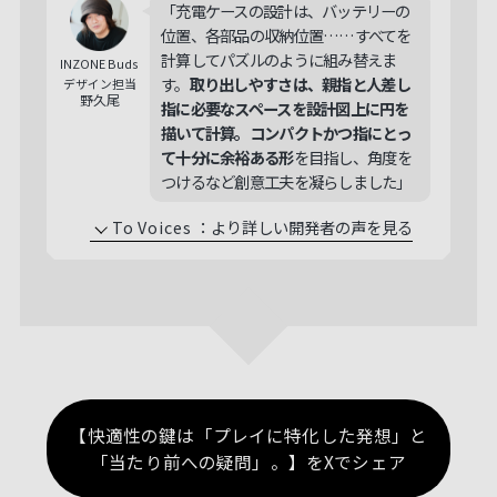
「充電ケースの設計は、バッテリーの
位置、各部品の収納位置……すべてを
計算してパズルのように組み替えま
INZONE Buds
す。
取り出しやすさは、親指と人差し
デザイン担当
野久尾
指に必要なスペースを設計図上に円を
描いて計算。コンパクトかつ指にとっ
て十分に余裕ある形
を目指し、角度を
つけるなど創意工夫を凝らしました」
To Voices
：
より詳しい開発者の声を見る
【快適性の鍵は「プレイに特化した発想」と
「当たり前への疑問」。】をXでシェア