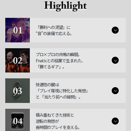
「勝利への渇望」に
“音”の装備で応える。
プロ×プロの共鳴の瞬間。
Fnaticとの協業で生まれた、
「勝てるギア」。
快適性の鍵は
「プレイ環境に特化した発想」
と 「当たり前への疑問」。
積み重ねてきた技術と
逆転の発想が
長時間のプレイを支える。