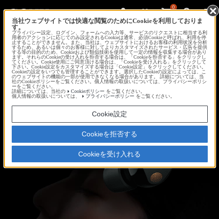
0
当社ウェブサイトでは快適な閲覧のためにCookieを利用しておりま
す。
プライバシー設定、ログイン、フォームへの入力等、サービスのリクエストに相当する利
用者のアクションに応じてのみ設定されるCookieは通常、必須Cookieと呼ばれ、利用を停
止することができません。また、当社は、ウェブサイトにおけるお客様の利用状況を分析
するため、あるいは個々のお客様に対してよりカスタマイズされたサービス・広告を提供
する等の目的のため、Cookieおよび類似技術を使用して一定の情報を収集する場合があり
ます。それらのCookieの受け入れを拒否する場合は、「Cookieを拒否する」をクリックし
てください。Cookie使用にご同意頂ける場合は、「Cookieを受け入れる」をクリックして
下さい。Cookie設定をカスタマイズする場合は「Cookie設定」をクリックしてください。
Cookieの設定をいつでも管理することができます。選択したCookieの設定によっては、こ
のウェブサイトの機能の一部が使用できなくなる場合があります。 詳細については、当
社のCookieポリシーをご覧ください。個人情報の取扱いについては、プライバシーポリシ
ーをご覧ください。
詳細については、当社の
Cookieポリシー
をご覧ください。
個人情報の取扱いについては、
プライバシーポリシー
をご覧ください。
Cookie設定
Cookieを拒否する
Cookieを受け入れる