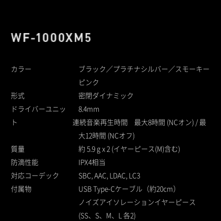
カラー
ブラック／プラチナシルバー／スモーキー
ピンク
形式
密閉ダイナミック
ドライバーユニッ
8.4mm
ト
連続音楽再生時間
最大8時間 (NCオン) / 最
大12時間 (NCオフ)
質量
約 5.9 g x 2 (イヤーピース(M)含む)
防滴性能
IPX4相当
対応コーデック
SBC, AAC, LDAC, LC3
付属物
USB Type-Cケーブル（約20cm）
ノイズアイソレーションイヤーピース
(SS、S、M、L 各2)