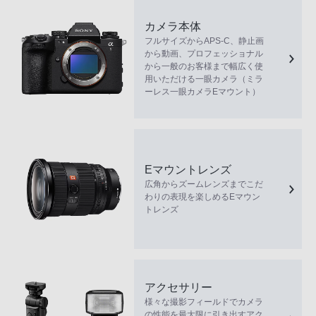
カメラ本体
フルサイズからAPS-C、静止画
から動画、プロフェッショナル
から一般のお客様まで幅広く使
用いただける一眼カメラ（ミラ
ーレス一眼カメラEマウント）
Eマウントレンズ
広角からズームレンズまでこだ
わりの表現を楽しめるEマウン
トレンズ
アクセサリー
様々な撮影フィールドでカメラ
の性能を最大限に引き出すアク