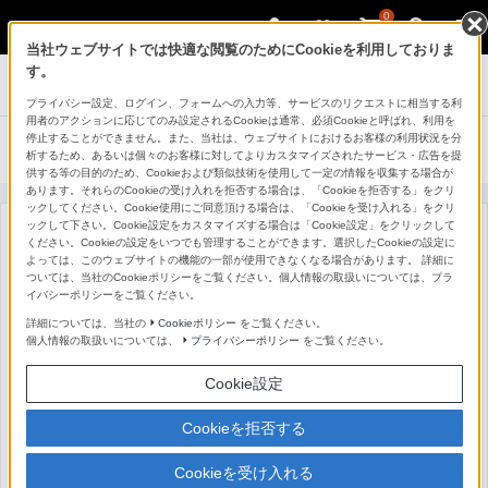
0
当社ウェブサイトでは快適な閲覧のためにCookieを利用しておりま
す。
デジタル一眼カメラ α（アルファ）
プライバシー設定、ログイン、フォームへの入力等、サービスのリクエストに相当する利
用者のアクションに応じてのみ設定されるCookieは通常、必須Cookieと呼ばれ、利用を
停止することができません。また、当社は、ウェブサイトにおけるお客様の利用状況を分
製品に関する重要なお知らせ
析するため、あるいは個々のお客様に対してよりカスタマイズされたサービス・広告を提
供する等の目的のため、Cookieおよび類似技術を使用して一定の情報を収集する場合が
あります。それらのCookieの受け入れを拒否する場合は、「Cookieを拒否する」をクリ
ックしてください。Cookie使用にご同意頂ける場合は、「Cookieを受け入れる」をクリ
ックして下さい。Cookie設定をカスタマイズする場合は「Cookie設定」をクリックして
ください。Cookieの設定をいつでも管理することができます。選択したCookieの設定に
よっては、このウェブサイトの機能の一部が使用できなくなる場合があります。 詳細に
ついては、当社のCookieポリシーをご覧ください。個人情報の取扱いについては、プラ
イバシーポリシーをご覧ください。
詳細については、当社の
Cookieポリシー
をご覧ください。
個人情報の取扱いについては、
プライバシーポリシー
をご覧ください。
Cookie設定
Cookieを拒否する
Cookieを受け入れる