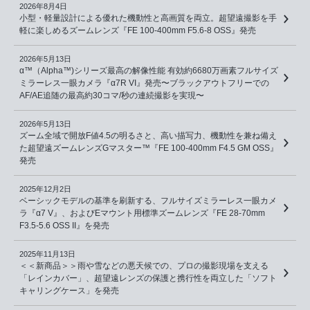
2026年8月4日
小型・軽量設計による優れた機動性と高画質を両立。超望遠撮影を手
軽に楽しめるズームレンズ『FE 100-400mm F5.6-8 OSS』発売
2026年5月13日
α™（Alpha™)シリーズ最高の解像性能 有効約6680万画素フルサイズ
ミラーレス一眼カメラ『α7R VI』発売〜ブラックアウトフリーでの
AF/AE追随の最高約30コマ/秒の連続撮影を実現〜
2026年5月13日
ズーム全域で開放F値4.5の明るさと、高い描写力、機動性を兼ね備え
た超望遠ズームレンズGマスター™『FE 100-400mm F4.5 GM OSS』
発売
2025年12月2日
ベーシックモデルの基準を刷新する、フルサイズミラーレス一眼カメ
ラ『α7 V』、およびEマウント用標準ズームレンズ『FE 28-70mm
F3.5-5.6 OSS II』を発売
2025年11月13日
＜＜新商品＞＞雨や雪などの悪天候での、プロの撮影現場を支える
「レインカバー」、超望遠レンズの保護と携行性を両立した「ソフト
キャリングケース」を発売