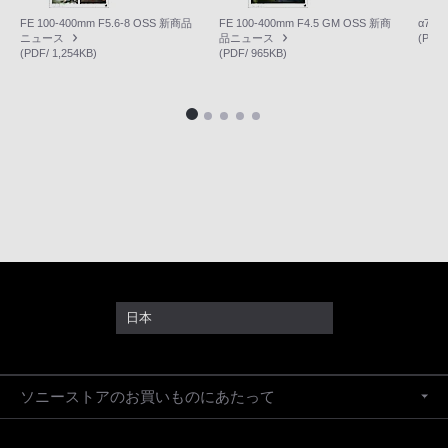
FE 100-400mm F5.6-8 OSS 新商品
FE 100-400mm F4.5 GM OSS 新商
α7R
ニュース
品ニュース
(PDF/
(PDF/ 1,254KB)
(PDF/ 965KB)
日本
ソニーストアのお買いものにあたって