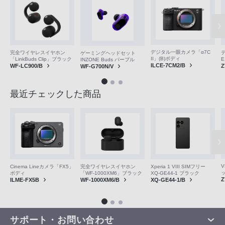
デジタル一眼カメラ「α7C
完全ワイヤレスイヤホン
ゲーミングヘッドセット
II」(B)ボディ
「LinkBuds Clip」ブラック
E
INZONE Buds パープル
ILCE-7CM2/B
WF-LC900/B
Z
WF-G700N/V
最近チェックした商品
V
Cinema Lineカメラ「FX5」
完全ワイヤレスイヤホン
Xperia 1 VIII SIMフリー
ボディ
「WF-1000XM6」ブラック
XQ-GE44-1 ブラック
Z
ILME-FX5B
WF-1000XM6/B
XQ-GE44-1/B
サポート・お問い合わせ