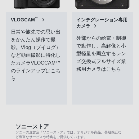
™
インテグレーション専用
VLOGCAM
カメラ
日常や旅先での思い出
外部からの給電・制御
をかんたん操作で撮
で動作し、高解像と小
影。Vlog（ブイログ）
型軽量を両立するレン
など動画撮影に特化し
ズ交換式フルサイズ業
たカメラVLOGCAM™
務用カメラはこちら
のラインアップはこち
ら
ソニーストア
ソニーの直営店「ソニーストア」では、オリジナル商品、長期保証な
ど豊富なサービスや特典をご提供しています。