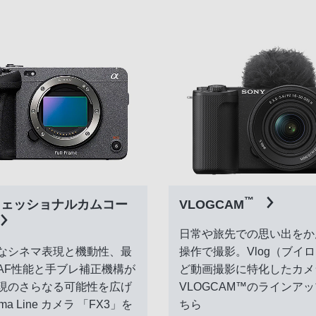
™
フェッショナルカムコー
VLOGCAM
日常や旅先での思い出をか
なシネマ表現と機動性、最
操作で撮影。Vlog（ブイ
AF性能と手ブレ補正機構が
ど動画撮影に特化したカメ
現のさらなる可能性を広げ
VLOGCAM™のラインア
ma Line カメラ 「FX3」を
ちら