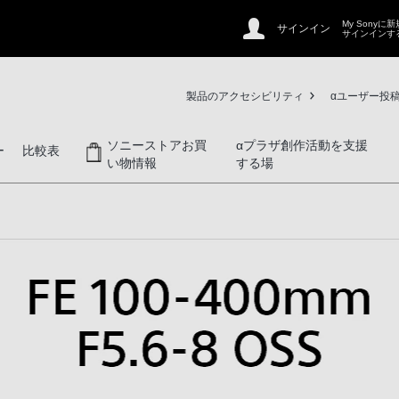
My Sonyに
サインイン
サインインす
製品のアクセシビリティ
αユーザー投
ソニーストアお買
αプラザ創作活動を支援
ー
比較表
い物情報
する場