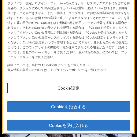
プライバシー設定、ログイン、フォームへの入力等、サービスのリクエストに相当する利
司会「ISOはどれぐらいですか？」
用者のアクションに応じてのみ設定されるCookieは通常、必須Cookieと呼ばれ、利用を
停止することができません。また、当社は、ウェブサイトにおけるお客様の利用状況を分
析するため、あるいは個々のお客様に対してよりカスタマイズされたサービス・広告を提
井上「ISO3200です。α7R IIIは解像度が非常に高いので仮にノ
供する等の目的のため、Cookieおよび類似技術を使用して一定の情報を収集する場合が
イズが出たとしてもノイズの大きさが画面全体の大きさとの比
あります。それらのCookieの受け入れを拒否する場合は、「Cookieを拒否する」をクリ
ックしてください。Cookie使用にご同意頂ける場合は、「Cookieを受け入れる」をクリ
較で相対的に小さくなります。そのおかげで高ISOでのノイズ
ックして下さい。Cookie設定をカスタマイズする場合は「Cookie設定」をクリックして
耐性が強く見えるという効果があるのかもしれません」
ください。Cookieの設定をいつでも管理することができます。選択したCookieの設定に
よっては、このウェブサイトの機能の一部が使用できなくなる場合があります。 詳細に
ついては、当社のCookieポリシーをご覧ください。個人情報の取扱いについては、プラ
イバシーポリシーをご覧ください。
詳細については、当社の
Cookieポリシー
をご覧ください。
個人情報の取扱いについては、
プライバシーポリシー
をご覧ください。
Cookie設定
Cookieを拒否する
Cookieを受け入れる