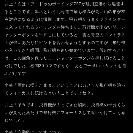
井上「次はエア・ドゥのボーイング767が旭川空港から離陸す
るところです。旭岳という北海道で最も標高が高い山の形が左
右対称になるように撮影します。飛行機がうまくファインダー
に入ってくれるタイミングを待ちます。飛行機が来ない間、シ
ャッターボタンを半押しにしていると、雲と青空のコントラス
トが強いあたりにピントを合わせようとするのですが、飛行機
が入ってきた瞬間、飛行機を追い始めています。僕のすること
は、この画角を保ったままシャッターボタンを押し続けること
だけでした。秒間20コマですから、あとで一番いいカットを選
ぶだけです」
小林「画角は据えたまま、ということはカメラが飛行機を追っ
てフォーカスし続けるということですよね？」
井上「そうです。飛行機が入ってきた瞬間、飛行機の半分くら
いが見えたあたりで飛行機にフォーカスして追いかけていく感
じでした」
小林「自動的に、ですよね？」