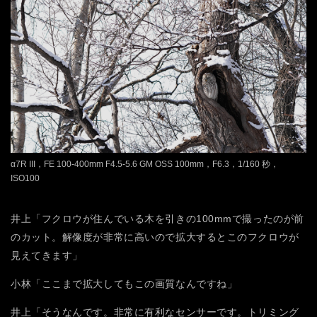
α7R III，FE 100-400mm F4.5-5.6 GM OSS 100mm，F6.3，1/160 秒，
ISO100
井上「フクロウが住んでいる木を引きの100mmで撮ったのが前
のカット。解像度が非常に高いので拡大するとこのフクロウが
見えてきます」
小林「ここまで拡大してもこの画質なんですね」
井上「そうなんです。非常に有利なセンサーです。トリミング