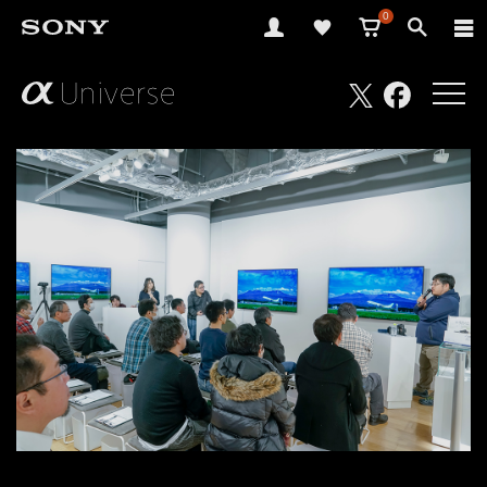
0
さ
Facebook
Twitter
あ、
見
た
こ
と
の
な
い
世
界
へ。
α
Universe