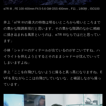
α7R III，FE 100-400mm F4.5-5.6 GM OSS 400mm，F11，1/80秒，ISO100
井上「α7R IIIの最大の特徴は明るいところから暗いところまで
の豊かな階調表現だと思います。その豊かな階調のなかに精細
に描き込まれる風景というのは、α7R IIIならではだと思ってい
ます」
小林「シャドーのディテールが出ているのがすごいですね。ハ
イライトを抑えようとするとそのままシャドーが沈んでいって
しまいますよね」
井上「ここを白飛びしないように撮ると真っ黒になりますね。E
VFを見ながらここは白飛びしていないな、と確認しながら撮っ
ています」