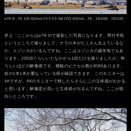
α7R III，FE 100-400mm F4.5-5.6 GM OSS 400mm，F8，1/640秒，ISO100
井上「ここからはα7R IIIで撮影した写真になります。野付半島
というところで撮りまして、ナラの木がたくさん生えているな
か、エゾシカがいるんですね。ここはエゾシカの越冬地でもあ
ります。200頭ぐらいいたなかから1頭だけを撮りましたが、怖
ろしいほどの解像感です。横幅のピクセル数が約8Kあります。
枝の1本1本が重なっている様が確認できます、このモニターは
4Kですが、8Kのモニターで映したらさらにこの立体感がわかる
と思います。解像度が高いと立体感が出るんですね。ここが面
白いところです」