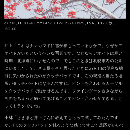
α7R III，FE 100-400mm F4.5-5.6 GM OSS 400mm，F5.6，1/1250秒，
ISO100
井上「これはナナカマドに雪が積もっているなかで、なぜかア
オバトがいたというヘンな写真です。なぜならアオバトは寒い
時期、北海道にいませんので。でもこのときは札幌市内の公園
にいました。で、さぁ撮るぞと思ったときにα7R IIIの便利な機
能に気づかされたのがタッチパッドです。右の親指の当たる場
所がタッチパッドになるんですね。ピントを合わせるカーソル
をタッチパッドで動かせるんです。ファインダーを覗きながら
画面をちょっと触ってあげることでピント合わせができる。と
ってもラクですね」
小林「さきほど井上さんに教えてもらって試してみたんです
が、PCのタッチパッドを触るような感じですごく反応がいいで