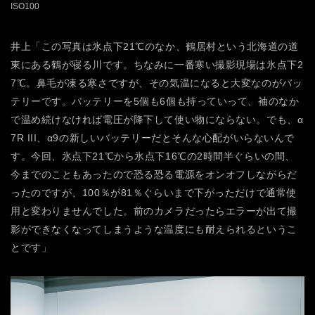
ISO100
井上「この写真は氷点下21℃のなか、鶴居村という北海道の道
東にある鶴が寝る川です。ちなみに一番寒い撮影現場は氷点下2
7℃。鼻毛が凍る寒さですが、その気温になると大変なのがバッ
テリーです。バッテリーを5個も6個も持っていって、袖のなか
で温め続けなければ電圧が降下して使い物にならない。でも、α
7R III、α9の新しいバッテリーだとそんな心配がいらないんで
す。今回、氷点下21℃から氷点下16℃の2時間半ぐらいの間、
今までのこともあったので恐る恐る電源をオンオフしながらだ
ったのですが、100％が81％ぐらいまで下がっただけで通常使
用と変わりませんでした。前のカメラだったらエラーが出て撮
影ができなくなってしまうような温度にも耐えられるというこ
とです」