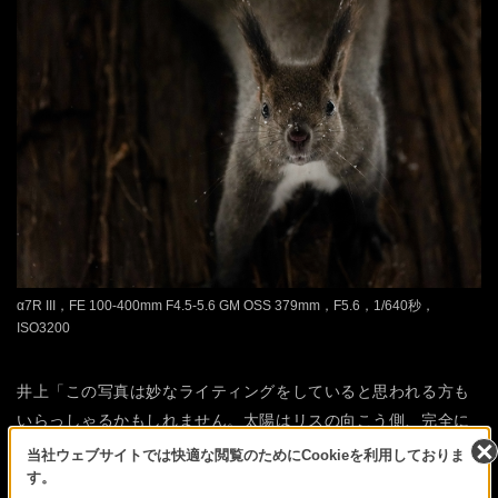
α7R III，FE 100-400mm F4.5-5.6 GM OSS 379mm，F5.6，1/640秒，
ISO3200
井上「この写真は妙なライティングをしていると思われる方も
いらっしゃるかもしれません。太陽はリスの向こう側、完全に
逆光ですからね。実は雪がレフ板の役割をしてくれて、このよ
当社ウェブサイトでは快適な閲覧のためにCookieを利用しておりま
す。
うな写真が撮れました」