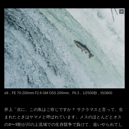
α9，FE 70-200mm F2.8 GM OSS 200mm、F6.3，1/2500秒，ISO800
井上「次に、この魚はご存じですか？ サクラマスと言って、生
まれたときはヤマメと呼ばれています。メスのほとんどとオス
の8〜9割が川の上流域での生存競争で負けて、追いやられてし