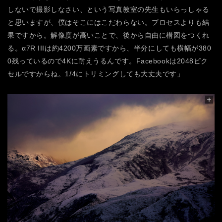
しないで撮影しなさい、という写真教室の先生もいらっしゃる
と思いますが、僕はそこにはこだわらない。プロセスよりも結
果ですから。解像度が高いことで、後から自由に構図をつくれ
る。α7R IIIは約4200万画素ですから、半分にしても横幅が380
0残っているので4Kに耐えうるんです。Facebookは2048ピク
セルですからね。1/4にトリミングしても大丈夫です」