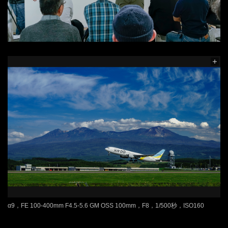
α9，FE 100-400mm F4.5-5.6 GM OSS 100mm，F8，1/500秒，ISO160