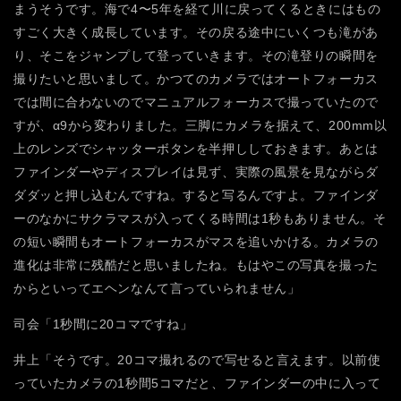
まうそうです。海で4〜5年を経て川に戻ってくるときにはもの
すごく大きく成長しています。その戻る途中にいくつも滝があ
り、そこをジャンプして登っていきます。その滝登りの瞬間を
撮りたいと思いまして。かつてのカメラではオートフォーカス
では間に合わないのでマニュアルフォーカスで撮っていたので
すが、α9から変わりました。三脚にカメラを据えて、200mm以
上のレンズでシャッターボタンを半押ししておきます。あとは
ファインダーやディスプレイは見ず、実際の風景を見ながらダ
ダダッと押し込むんですね。すると写るんですよ。ファインダ
ーのなかにサクラマスが入ってくる時間は1秒もありません。そ
の短い瞬間もオートフォーカスがマスを追いかける。カメラの
進化は非常に残酷だと思いましたね。もはやこの写真を撮った
からといってエヘンなんて言っていられません」
司会「1秒間に20コマですね」
井上「そうです。20コマ撮れるので写せると言えます。以前使
っていたカメラの1秒間5コマだと、ファインダーの中に入って