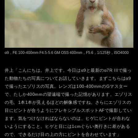
α9，FE 100-400mm F4.5-5.6 GM OSS 400mm，F5.6，1/125秒，ISO4000
井上「こんにちは。井上です。今日はα9と最新のα7R IIIで撮っ
た動物たちの写真についてお話していきます。まずこちらはα9
で撮ったエゾリスの写真。レンズは100-400mmのGマスター
で、たしか400mmの望遠端で撮った記憶があります。エゾリス
の毛、1本1本が見えるほどの解像感ですね。さらにエゾリスの
目にピントが合うようにフレキシブルスポットAFで撮影してい
ます。気をつけなければならないのは、ヒゲにピントが合わな
いようにすること。ヒゲと目には1cmぐらい奥行きに差がある
ので、できるだけ目の上の方にピントを合わせています」