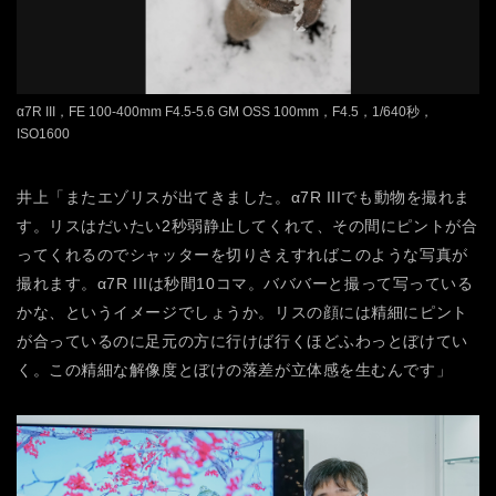
α7R III，FE 100-400mm F4.5-5.6 GM OSS 100mm，F4.5，1/640秒，
ISO1600
井上「またエゾリスが出てきました。α7R IIIでも動物を撮れま
す。リスはだいたい2秒弱静止してくれて、その間にピントが合
ってくれるのでシャッターを切りさえすればこのような写真が
撮れます。α7R IIIは秒間10コマ。バババーと撮って写っている
かな、というイメージでしょうか。リスの顔には精細にピント
が合っているのに足元の方に行けば行くほどふわっとぼけてい
く。この精細な解像度とぼけの落差が立体感を生むんです」