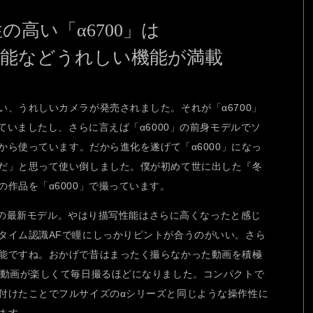
高い「α6700」は
性能などうれしい機能が満載
、うれしいカメラが発売されました。それが「α6700」
っていましたし、さらに言えば「α6000」の前身モデルでソ
」から使っています。だから進化を遂げて「α6000」になっ
だ」と思って使い倒しました。僕が初めて世に出した『冬
作品を「α6000」で撮っています。
リーズの最新モデル。やはり描写性能はさらに高くなったと感じ
タイム認識AFで瞳にしっかりピントが合うのがいい。さら
能ですね。おかげで昔はまったく撮らなかった動画を積極
は動画が楽しくて毎日撮るほどになりました。コンパクトで
付けたことでフルサイズのαシリーズと同じような操作性に
ます。