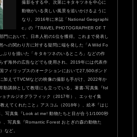
撮影をする中、次第にキタキツネを中心に
動物がいる美しい風景を追いかけるように
なり、2016年に米誌「National Geographi
c」の『TRAVEL PHOTOGRAPHER OF T
チャー部門において、日本人初の1位を獲得。これまで発表し
への関わり方に対する疑問に端を発した「A Wild Fo
暮らしぶりを描いた「キタキツネのいるところ」などの作
らず海外の広告などでも使用され、2019年には代表作
が英国フィリップスのオークションにおいて27,500ボンド
加えてTVCMなどの映像の撮影も手がけ、2022年か
勤講師として教壇にも立っている。著書-写真集『fol
ナショナルジオグラフィック（2017年）、エッセイ集
教えてくれたこと』アスコム（2018年）、絵本『はじ
、写真集『Look at me! 動物たちと目が合う1/1000秒
）、写真集『Romantic Forest おとぎの森の動物た
20年）など。