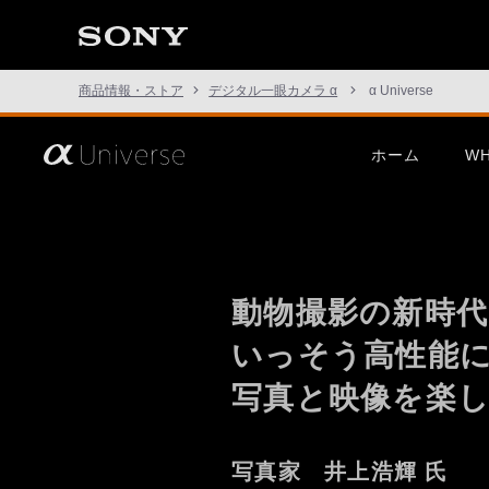
商品情報・ストア
デジタル一眼カメラ α
α Universe
さ
ホーム
WH
あ、
見
た
こ
と
の
な
い
動物撮影の新時代
世
界
へ。
いっそう高性能に
α
Universe
写真と映像を楽
この挑戦は、次の表現のため
α1 II
G Mast
に。
写真家 井上浩輝 氏