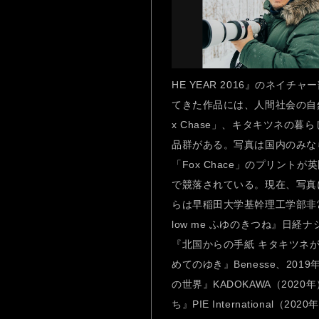
HE YEAR 2016』のネイ
てきた作品には、人間社会の自然
x Chase」、キタキツネの
品群がある。写真は国内のみな
「Fox Chace」のプリント
で競落されている。現在、写真に
らは早稲田大学基幹理工学部非常
low me ふゆのきつね』日経
『北国からの手紙 キタキツネが
めてのゆき』Benesse、2019年
の世界』KADOKAWA（2020年
ち』PIE International（20