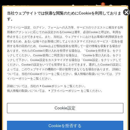
0
当社ウェブサイトでは快適な閲覧のためにCookieを利用しておりま
す。
さ
Facebook
Twitter
プライバシー設定、ログイン、フォームへの入力等、サービスのリクエストに相当する利
あ、
用者のアクションに応じてのみ設定されるCookieは通常、必須Cookieと呼ばれ、利用を
見
停止することができません。また、当社は、ウェブサイトにおけるお客様の利用状況を分
た
析するため、あるいは個々のお客様に対してよりカスタマイズされたサービス・広告を提
こ
供する等の目的のため、Cookieおよび類似技術を使用して一定の情報を収集する場合が
と
あります。それらのCookieの受け入れを拒否する場合は、「Cookieを拒否する」をクリ
の
NEWS
ックしてください。Cookie使用にご同意頂ける場合は、「Cookieを受け入れる」をクリ
な
ックして下さい。Cookie設定をカスタマイズする場合は「Cookie設定」をクリックして
い
ください。Cookieの設定をいつでも管理することができます。選択したCookieの設定に
世
よっては、このウェブサイトの機能の一部が使用できなくなる場合があります。 詳細に
界
ついては、当社のCookieポリシーをご覧ください。個人情報の取扱いについては、プラ
へ。
記事一覧
イバシーポリシーをご覧ください。
α
Universe
詳細については、当社の
Cookieポリシー
をご覧ください。
個人情報の取扱いについては、
プライバシーポリシー
をご覧ください。
コンテンツタイプ
Cookie設定
テーマ
ポートレート
Cookieを拒否する