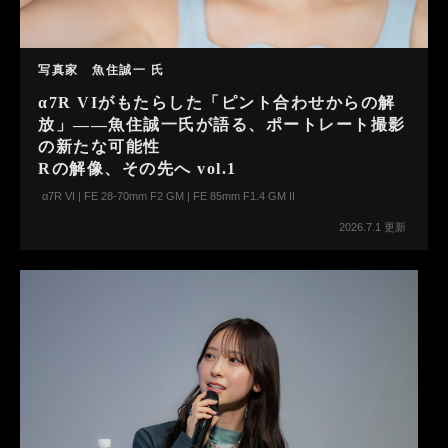
写真家 魚住誠一 氏
α7R VIがもたらした「ピント合わせからの解
放」――魚住誠一氏が語る、ポートレート撮影
の新たな可能性
Rの解像、その先へ vol.1
α7R VI | FE 28-70mm F2 GM | FE 85mm F1.4 GM II
2026.7.1 更新