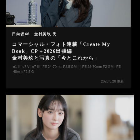
日向坂46 金村美玖 氏
コマーシャル・フォト連載「Create My
Book」CP＋2026出張編
金村美玖と写真の「今とこれから」
α1 II | α7 V | α7 III | FE 24-70mm F2.8 GM II | FE 28-70mm F2 GM | FE
40mm F2.5 G
2026.5.28 更新