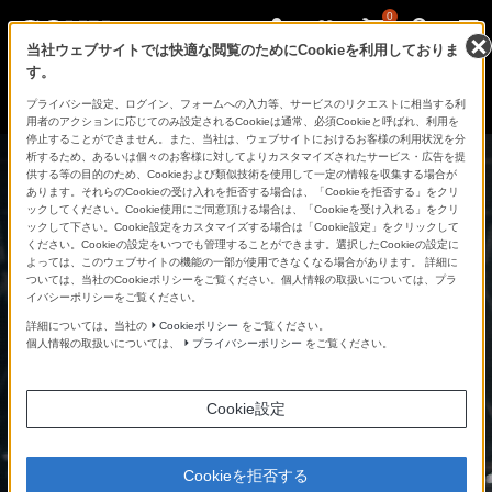
0
当社ウェブサイトでは快適な閲覧のためにCookieを利用しておりま
す。
さ
Facebook
Twitter
プライバシー設定、ログイン、フォームへの入力等、サービスのリクエストに相当する利
あ、
用者のアクションに応じてのみ設定されるCookieは通常、必須Cookieと呼ばれ、利用を
見
停止することができません。また、当社は、ウェブサイトにおけるお客様の利用状況を分
た
析するため、あるいは個々のお客様に対してよりカスタマイズされたサービス・広告を提
こ
供する等の目的のため、Cookieおよび類似技術を使用して一定の情報を収集する場合が
と
あります。それらのCookieの受け入れを拒否する場合は、「Cookieを拒否する」をクリ
の
ックしてください。Cookie使用にご同意頂ける場合は、「Cookieを受け入れる」をクリ
な
ックして下さい。Cookie設定をカスタマイズする場合は「Cookie設定」をクリックして
い
ください。Cookieの設定をいつでも管理することができます。選択したCookieの設定に
世
よっては、このウェブサイトの機能の一部が使用できなくなる場合があります。 詳細に
界
ついては、当社のCookieポリシーをご覧ください。個人情報の取扱いについては、プラ
へ。
イバシーポリシーをご覧ください。
α
Universe
詳細については、当社の
Cookieポリシー
をご覧ください。
個人情報の取扱いについては、
プライバシーポリシー
をご覧ください。
Cookie設定
Cookieを拒否する