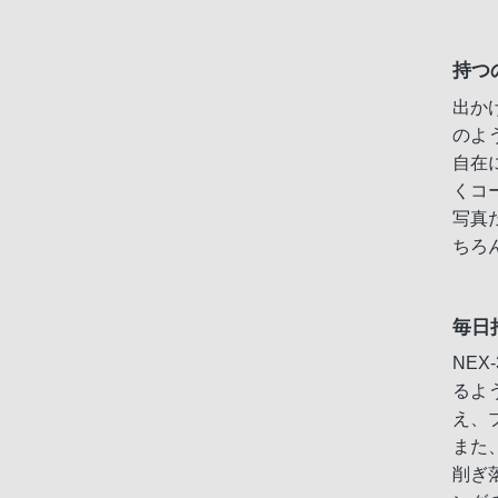
持つ
出か
のよ
自在
くコ
写真
ちろ
毎日
NE
るよ
え、
また
削ぎ