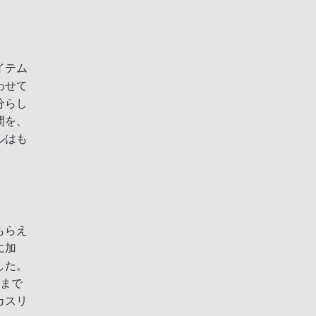
イテム
わせて
分らし
間を、
ルはも
もらえ
に加
した。
ジまで
カスリ