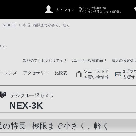
My Sonyに新規登録
サインイン
サインインするともっと便利に
NEX-3K
特長 : 極限まで小さく、軽く
ファ）
製品のアクセシビリティ
αユーザー投稿作品
法人のお客様
ソニーストア
αプラ
ントレンズ
アクセサリー
比較表
お買い物情報
支援す
デジタル一眼カメラ
NEX-3K
品の特長 | 極限まで小さく、軽く