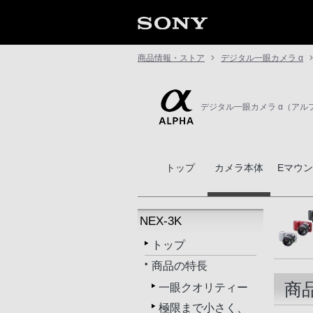
商品情報・ストア
デジタル一眼カメラ α
デジタル一眼カメラ α（アル
トップ
カメラ本体
Eマウ
NEX-3K
トップ
商品の特長
商
一眼クオリティー
極限まで小さく、