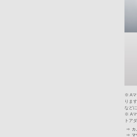
※ A
ります
など
※ A
トア
⇒
カ
⇒
マ