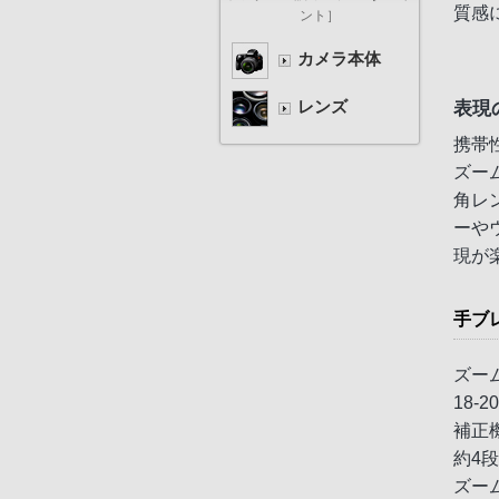
質感
ント］
カメラ本体
表現
レンズ
携帯
ズー
角レ
ーや
現が
手ブ
ズーム
18-
補正
約4
ズー