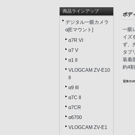
商品ラインアップ
ボデ
デジタル一眼カメラ
一眼
α[Eマウント]
イズ
α7R VI
ず、
α7 V
タプ
装着
α1 II
約4
VLOGCAM ZV-E10
II
α9 III
α7C II
α7CR
α6700
VLOGCAM ZV-E1