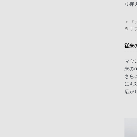
り抑
＊ 「
※ 手
従来
マウ
来の
さら
にも
広が