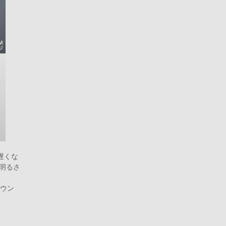
遅くな
の明るさ
マウン