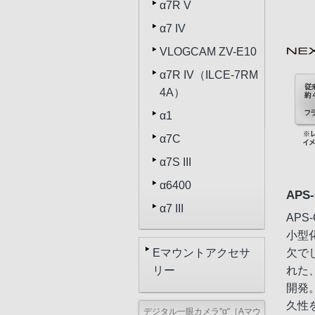
α7R V
α7 IV
VLOGCAM ZV-E10
α7R IV（ILCE-7RM
4A）
α1
α7C
α7S III
α6400
AP
α7 III
AP
小型
Eマウントアクセサ
欠で
リー
れた
開発
久性
デジタル一眼カメラ"α"［Aマウ