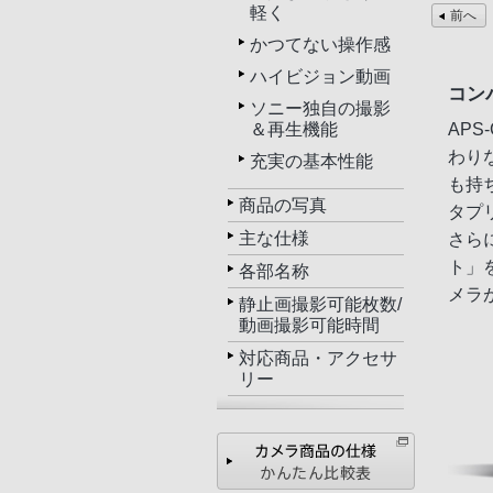
軽く
前へ
かつてない操作感
ハイビジョン動画
コン
ソニー独自の撮影
AP
＆再生機能
わり
充実の基本性能
も持
商品の写真
タプ
主な仕様
さら
ト」
各部名称
メラ
静止画撮影可能枚数/
動画撮影可能時間
対応商品・アクセサ
リー