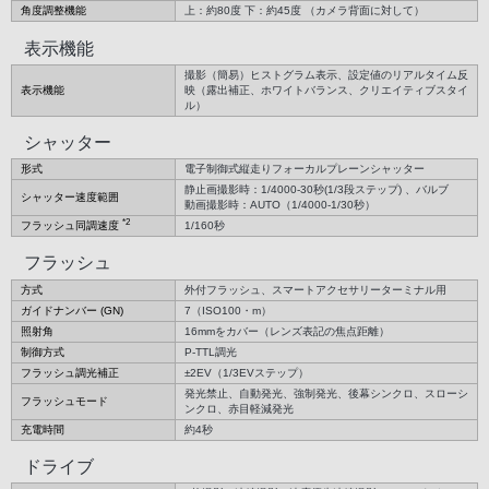
角度調整機能
上：約80度 下：約45度 （カメラ背面に対して）
表示機能
撮影（簡易）ヒストグラム表示、設定値のリアルタイム反
表示機能
映（露出補正、ホワイトバランス、クリエイティブスタイ
ル）
シャッター
形式
電子制御式縦走りフォーカルプレーンシャッター
静止画撮影時：1/4000-30秒(1/3段ステップ) 、バルブ
シャッター速度範囲
動画撮影時：AUTO（1/4000-1/30秒）
*2
フラッシュ同調速度
1/160秒
フラッシュ
方式
外付フラッシュ、スマートアクセサリーターミナル用
ガイドナンバー (GN)
7（ISO100・m）
照射角
16mmをカバー（レンズ表記の焦点距離）
制御方式
P-TTL調光
フラッシュ調光補正
±2EV（1/3EVステップ）
発光禁止、自動発光、強制発光、後幕シンクロ、スローシ
フラッシュモード
ンクロ、赤目軽減発光
充電時間
約4秒
ドライブ