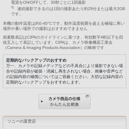
電源をON/OFFして、30秒ごとに1回撮影
*5
連続撮影できるのは1回の撮影あたり約29分または最大2GB
です。
本機の動作温度は約0-40°Cです。動作温度範囲を超える極端に寒い
場所や暑い場所での撮影はおすすめできません
画素数表記はCIPAのガイドラインに基づき、有効数字4桁以下を四
捨五入して表記しています。CIPAは、カメラ映像機器工業会
（Camera & Imaging Products Association）の略称です
定期的なバックアップのおすすめ
万一、カメラや記録メディアなどの不具合により撮影できない場
合や記録内容が破損・消滅し再生されない場合、画像や音声など
の記録内容の補償についてはご容赦ください。大切な記録内容の
定期的なバックアップをおすすめします。
ソニーの直営店