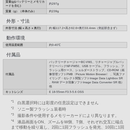
質量(g)(バッテリーとメモリカ
約297g
ードを含む)
質量（g）（本体のみ）
約239g
外形・寸法
外形寸法 (幅 x 高さ x 奥行)
約 幅117.2×高さ62.6×奥行33.4mm（突起部含まず）
動作環境
使用温度範囲
約0-40℃
付属品
バッテリーチャージャーBC-VW1、リチャージャブルバッ
テリーパックNP-FW50、USB ケーブル、フラッシュ、フ
ラッシュ用ケース、ショルダーストラップ、CD-ROM（画
付属品
像管理ソフトPMB〈Picture Motion Browser〉 、写真ファ
イリング・セレクト閲覧ソフトImage Data Lightbox SR
、RAW データ現像ソフトImage Data Converter SR 他）
他
キットレンズ
E 18-55mm F3.5-5.6 OSS
*1
白黒選択時には彩度の任意設定はできません
*2
ソニー製フラッシュ装着時
*3
撮影条件や使用するメモリーカードにより異なります。
*4
液晶画面をON、ズームをW側、T側、それぞれ交互に端点
まで移動を繰り返し、2回に1回フラッシュを発光、10回に1回