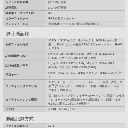
カメラ有効画素数
約1420万画素
総画素数
約1460万画素
撮像素子アスペクト比
3:2
カラーフィルター
RGB原色フィルター
アンチダスト方式
帯電防止コートおよび電磁振動駆動による
静止画記録
JPEG （DCF Ver.2.0、Exif Ver.2.3、MPF Baseline準
画像ファイル形式
拠）、RAW （ソニー独自ARW2.2フォーマット）、RAW
＋JPEG
Lサイズ: 4592x3056 (14M)、Mサイズ: 3344x2224
記録画素数 [3:2]
(7.4M)、Sサイズ: 2288x1520 (3.5M)
Lサイズ: 4592x2576 (12M)、Mサイズ: 3344x1872
記録画素数 [16:9]
(6.3M)、Sサイズ: 2288x1280 (2.9M)
RAW、RAW＋JPEG、JPEGファイン、JPEGスタンダー
画質モード
ド
スタンダード、ビビッド、ポートレート、風景、夕景、白
*1
クリエイティブスタイル
黒
(コントラスト＜±3段階＞、彩度＜±3段階＞、シャー
プネス＜±3段階＞)
切、Dレンジオプティマイザー (オート/レベル設定 ＜Lv1-5
ダイナミックレンジ機能
＞)、オートHDR (露出差オート/露出差レベル設定 ＜1.0-
6.0EVの間で1.0EVごと6段階＞)
色空間
sRGB、Adobe(R) RGB
動画記録方式
ファイル記録方式
MP4