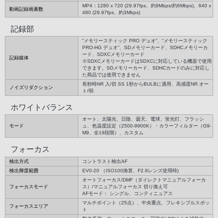
MP4：1280 x 720 (29.97fps、約9Mbps/約6Mbps)、640 x
動画記録画素数
480 (29.97fps、約3Mbps)
記録部
“メモリースティック PRO デュオ”、“メモリースティック
PRO-HG デュオ”、SDメモリーカード、SDHCメモリーカ
ード、SDXCメモリーカード
記録媒体
※SDXCメモリーカードはSDXCに対応している機器で使用
できます。SDメモリーカード、SDHCカードのみに対応し
た商品では使用できません
長秒時NR 入/切 SS 1秒からBULBに適用、高感度NR オー
ノイズリダクション
ト/弱
ホワイトバランス
オート、太陽光、日陰、曇天、電球、蛍光灯、フラッシ
モード
ュ、色温度設定（2500-9900K）・カラーフィルター（G9-
M9、全19段階）、カスタム
フォーカス
検出方式
コントラスト検出AF
検出輝度範囲
EV0-20 （ISO100換算、F2.8レンズ使用時)
オートフォーカス/DMF（ダイレクトマニュアルフォーカ
フォーカスモード
ス）/マニュアルフォーカス 切り換え可
AFモード： シングル、コンティニュアス
マルチポイント（25点）、中央重点、フレキシブルスポッ
フォーカスエリア
ト