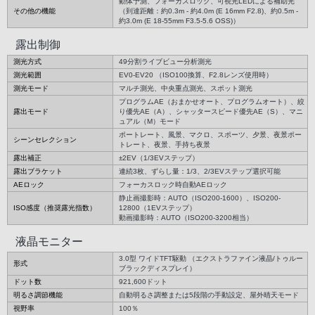
動体予測、フォーカスロック、可視光LEDによる補助光
その他の機能
（到達距離：約0.3m - 約4.0m (E 16mm F2.8)、約0.5m -
約3.0m (E 18-55mm F3.5-5.6 OSS)）
露出制御
測光方式
49分割ライブビュー分析測光
測光範囲
EV0-EV20 （ISO100換算、F2.8レンズ使用時）
測光モード
マルチ測光、中央重点測光、スポット測光
プログラムAE（おまかせオート、プログラムオート）、絞
露出モード
り優先AE（A）、シャッタースピード優先AE（S）、マニ
ュアル（M）モード
ポートレート、風景、マクロ、スポーツ、夕景、夜景ポー
シーンセレクション
トレート、夜景、手持ち夜景
露出補正
±2EV（1/3EVステップ）
露出ブラケット
連続3枚、ずらし量：1/3、2/3EVステップ選択可能
AEロック
フォーカスロック時自動AEロック
静止画撮影時：AUTO（ISO200-1600）、ISO200-
ISO感度（推奨露光指数）
12800（1EVステップ）
動画撮影時：AUTO（ISO200-3200相当）
液晶モニター
3.0型 ワイドTFT駆動 （エクストラファイン液晶/トゥルー
形式
ブラックディスプレイ）
ドット数
921,600ドット
明るさ調節機能
自動明るさ調整または5段階の手動設定、屋外晴天モード
視野率
100％