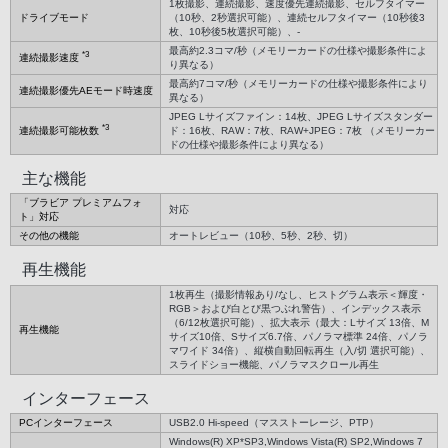
1枚撮影、連続撮影、速度優先連続撮影、セルフタイマー
ドライブモード
（10秒、2秒選択可能）、連続セルフタイマー（10秒後3
枚、10秒後5枚選択可能）、-
最高約2.3コマ/秒（メモリーカードの仕様や撮影条件によ
*3
連続撮影速度
り異なる）
最高約7コマ/秒（メモリーカードの仕様や撮影条件により
連続撮影優先AEモード時速度
異なる）
JPEG Lサイズファイン：14枚、JPEG Lサイズスタンダー
*3
連続撮影可能枚数
ド：16枚、RAW：7枚、RAW+JPEG：7枚 （メモリーカー
ドの仕様や撮影条件により異なる）
主な機能
「ブラビア プレミアムフォ
対応
ト」対応
その他の機能
オートレビュー（10秒、5秒、2秒、切）
再生機能
1枚再生（撮影情報あり/なし、ヒストグラム表示＜輝度・
RGB＞および白とび黒つぶれ警告）、インデックス表示
（6/12枚選択可能）、拡大表示（最大：Lサイズ 13倍、M
再生機能
サイズ10倍、Sサイズ6.7倍、パノラマ標準 24倍、パノラ
マワイド 34倍）、縦横自動回転再生（入/切 選択可能）、
スライドショー機能、パノラマスクロール再生
インターフェース
PCインターフェース
USB2.0 Hi-speed（マスストーレージ、PTP）
Windows(R) XP*SP3,Windows Vista(R) SP2,Windows 7