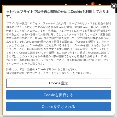
0
当社ウェブサイトでは快適な閲覧のためにCookieを利用しておりま
す。
デジタル一眼カメラ α（アルファ）
プライバシー設定、ログイン、フォームへの入力等、サービスのリクエストに相当する利
用者のアクションに応じてのみ設定されるCookieは通常、必須Cookieと呼ばれ、利用を
停止することができません。また、当社は、ウェブサイトにおけるお客様の利用状況を分
析するため、あるいは個々のお客様に対してよりカスタマイズされたサービス・広告を提
NEX-3K
供する等の目的のため、Cookieおよび類似技術を使用して一定の情報を収集する場合が
あります。それらのCookieの受け入れを拒否する場合は、「Cookieを拒否する」をクリ
ックしてください。Cookie使用にご同意頂ける場合は、「Cookieを受け入れる」をクリ
ックして下さい。Cookie設定をカスタマイズする場合は「Cookie設定」をクリックして
デジタル一眼カメラ
NEX-3K
ください。Cookieの設定をいつでも管理することができます。選択したCookieの設定に
よっては、このウェブサイトの機能の一部が使用できなくなる場合があります。 詳細に
主な仕様
ついては、当社のCookieポリシーをご覧ください。個人情報の取扱いについては、プラ
イバシーポリシーをご覧ください。
詳細については、当社の
Cookieポリシー
をご覧ください。
個人情報の取扱いについては、
プライバシーポリシー
をご覧ください。
仕様表
Cookie設定
一般仕様
型式
レンズ交換式デジタル一眼カメラ
Cookieを拒否する
使用レンズ
ソニーEマウントレンズ
撮像部
Cookieを受け入れる
APS-Cサイズ（23.4x15.6mm）、原色フィルター付
撮像素子
"Exmor"APS HD CMOSセンサー