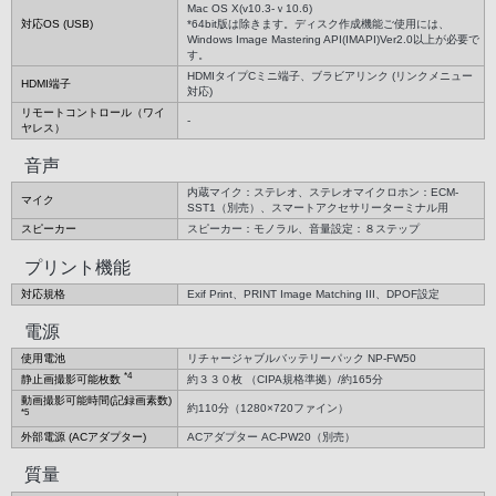
Mac OS X(v10.3-ｖ10.6)
対応OS (USB)
*64bit版は除きます。ディスク作成機能ご使用には、
Windows Image Mastering API(IMAPI)Ver2.0以上が必要で
す。
HDMIタイプCミニ端子、ブラビアリンク (リンクメニュー
HDMI端子
対応)
リモートコントロール（ワイ
-
ヤレス）
音声
内蔵マイク：ステレオ、ステレオマイクロホン：ECM-
マイク
SST1（別売）、スマートアクセサリーターミナル用
スピーカー
スピーカー：モノラル、音量設定：８ステップ
プリント機能
対応規格
Exif Print、PRINT Image Matching III、DPOF設定
電源
使用電池
リチャージャブルバッテリーパック NP-FW50
*4
静止画撮影可能枚数
約３３０枚 （CIPA規格準拠）/約165分
動画撮影可能時間(記録画素数)
約110分（1280×720ファイン）
*5
外部電源 (ACアダプター)
ACアダプター AC-PW20（別売）
質量