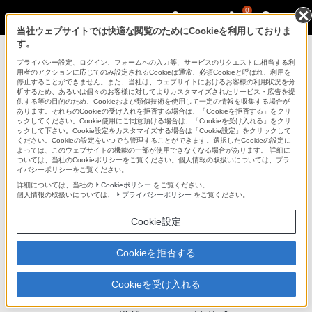
0
当社ウェブサイトでは快適な閲覧のためにCookieを利用しておりま
す。
デジタル一眼カメラ α（アルファ）
プライバシー設定、ログイン、フォームへの入力等、サービスのリクエストに相当する利
用者のアクションに応じてのみ設定されるCookieは通常、必須Cookieと呼ばれ、利用を
停止することができません。また、当社は、ウェブサイトにおけるお客様の利用状況を分
析するため、あるいは個々のお客様に対してよりカスタマイズされたサービス・広告を提
NEX-5N
供する等の目的のため、Cookieおよび類似技術を使用して一定の情報を収集する場合が
あります。それらのCookieの受け入れを拒否する場合は、「Cookieを拒否する」をクリ
ックしてください。Cookie使用にご同意頂ける場合は、「Cookieを受け入れる」をクリ
ックして下さい。Cookie設定をカスタマイズする場合は「Cookie設定」をクリックして
デジタル一眼カメラ
NEX-5N
ください。Cookieの設定をいつでも管理することができます。選択したCookieの設定に
よっては、このウェブサイトの機能の一部が使用できなくなる場合があります。 詳細に
商品の特長 | フルハイビジョン動画
ついては、当社のCookieポリシーをご覧ください。個人情報の取扱いについては、プラ
イバシーポリシーをご覧ください。
詳細については、当社の
Cookieポリシー
をご覧ください。
前へ
次へ
個人情報の取扱いについては、
プライバシーポリシー
をご覧ください。
Cookie設定
大型センサーならではのフルハイビジョン動画
Cookieを拒否する
イメージセンサーからの読み出し速度が約
Cookieを受け入れる
60fps（59.94fps）に向上したことにより、APS-Cサイズ