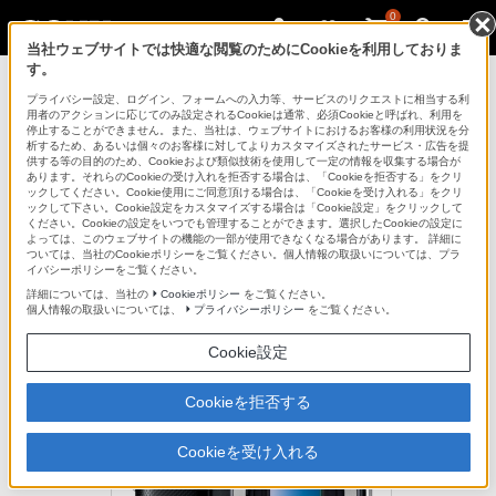
0
当社ウェブサイトでは快適な閲覧のためにCookieを利用しておりま
す。
デジタル一眼カメラ α（アルファ）
プライバシー設定、ログイン、フォームへの入力等、サービスのリクエストに相当する利
用者のアクションに応じてのみ設定されるCookieは通常、必須Cookieと呼ばれ、利用を
停止することができません。また、当社は、ウェブサイトにおけるお客様の利用状況を分
析するため、あるいは個々のお客様に対してよりカスタマイズされたサービス・広告を提
NEX-5N
供する等の目的のため、Cookieおよび類似技術を使用して一定の情報を収集する場合が
あります。それらのCookieの受け入れを拒否する場合は、「Cookieを拒否する」をクリ
ックしてください。Cookie使用にご同意頂ける場合は、「Cookieを受け入れる」をクリ
ックして下さい。Cookie設定をカスタマイズする場合は「Cookie設定」をクリックして
心が動いた瞬間を、一眼クオリティーで。スタイルと先進機能に磨
ください。Cookieの設定をいつでも管理することができます。選択したCookieの設定に
きをかけたデジタル一眼カメラ
よっては、このウェブサイトの機能の一部が使用できなくなる場合があります。 詳細に
ついては、当社のCookieポリシーをご覧ください。個人情報の取扱いについては、プラ
イバシーポリシーをご覧ください。
デジタル一眼カメラ
NEX-5N
詳細については、当社の
Cookieポリシー
をご覧ください。
個人情報の取扱いについては、
プライバシーポリシー
をご覧ください。
生産完了
Cookie設定
オープン価格
Cookieを拒否する
Cookieを受け入れる