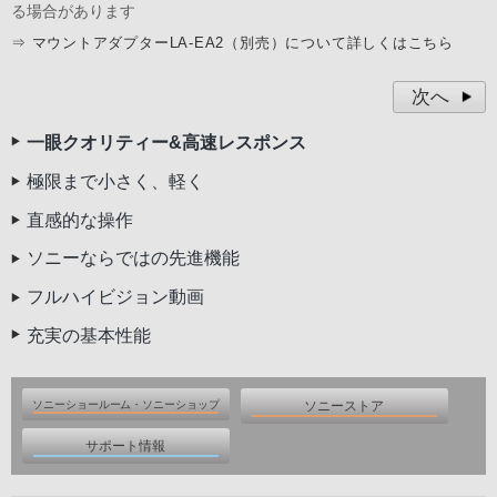
る場合があります
⇒
マウントアダプターLA-EA2（別売）について詳しくはこちら
次へ
一眼クオリティー&高速レスポンス
極限まで小さく、軽く
直感的な操作
ソニーならではの先進機能
フルハイビジョン動画
充実の基本性能
ソニーショールーム・ソニーショップ
ソニーストア
サポート情報
ソニーショールーム
ソニーストア
サポート・お問い合わせ