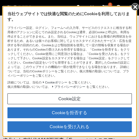
0
当社ウェブサイトでは快適な閲覧のためにCookieを利用しておりま
す。
デジタル一眼カメラ α（アルファ）
プライバシー設定、ログイン、フォームへの入力等、サービスのリクエストに相当する利
用者のアクションに応じてのみ設定されるCookieは通常、必須Cookieと呼ばれ、利用を
停止することができません。また、当社は、ウェブサイトにおけるお客様の利用状況を分
析するため、あるいは個々のお客様に対してよりカスタマイズされたサービス・広告を提
NEX-5R
供する等の目的のため、Cookieおよび類似技術を使用して一定の情報を収集する場合が
あります。それらのCookieの受け入れを拒否する場合は、「Cookieを拒否する」をクリ
ックしてください。Cookie使用にご同意頂ける場合は、「Cookieを受け入れる」をクリ
ックして下さい。Cookie設定をカスタマイズする場合は「Cookie設定」をクリックして
デジタル一眼カメラ
NEX-5R
ください。Cookieの設定をいつでも管理することができます。選択したCookieの設定に
よっては、このウェブサイトの機能の一部が使用できなくなる場合があります。 詳細に
商品の特長 | 一眼クオリティー&高速レ
ついては、当社のCookieポリシーをご覧ください。個人情報の取扱いについては、プラ
イバシーポリシーをご覧ください。
スポンス
詳細については、当社の
Cookieポリシー
をご覧ください。
個人情報の取扱いについては、
プライバシーポリシー
をご覧ください。
次へ
Cookie設定
Cookieを拒否する
小型ボディに、本物の一眼クオリティー
Cookieを受け入れる