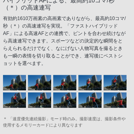
ハイブリッドAFによる、最高約10コマ/秒
（＊）の高速連写
有効約1610万画素の高画素でありながら、最高約10コマ/
秒（＊）の高速連写を実現。「ファストハイブリッド
AF」による高速AFとの連携で、ピントを合わせ続けなが
ら高速連写できます。スポーツなどの決定的な瞬間をと
らえられるだけでなく、なにげない人物写真を撮るとき
も一瞬の表情を切り取ることができ、連写後にベストシ
ョットを選べます。
＊ 「速度優先連続撮影」モード時のみ。撮影速度は、撮影条件や
使用するメモリーカードにより異なります