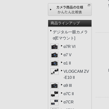
商品ラインアップ
デジタル一眼カメラ
α[Eマウント]
α7R VI
α7 V
α1 II
VLOGCAM ZV
-E10 II
α9 III
α7C II
α7CR