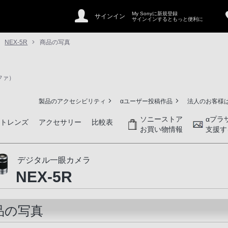
My Sonyに新規登録
サインイン
サインインするともっと便利に
NEX-5R
商品の写真
ファ）
製品のアクセシビリティ
αユーザー投稿作品
法人のお客様
ソニーストア
αプラ
ントレンズ
アクセサリー
比較表
お買い物情報
支援す
デジタル一眼カメラ
NEX-5R
品の写真