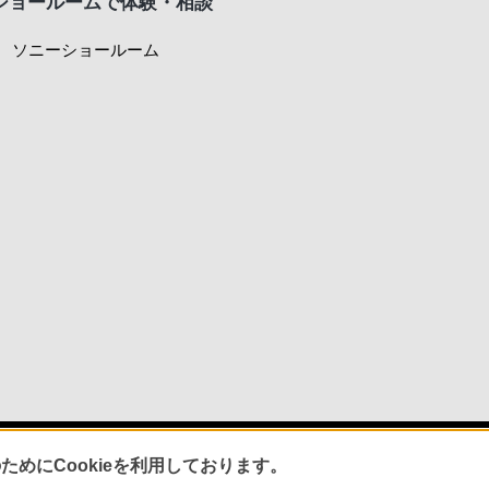
ショールームで体験・相談
ソニーショールーム
めにCookieを利用しております。
アでのお買い物にあたって
セキュリティ・ブラウザ環境
特定商取