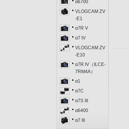
α6700
VLOGCAM ZV
-E1
α7R V
α7 IV
VLOGCAM ZV
-E10
α7R IV（ILCE-
7RM4A）
α1
α7C
α7S III
α6400
α7 III