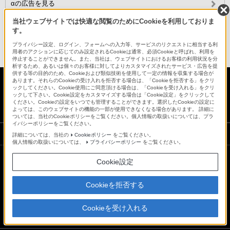
αの広告を見る
当社ウェブサイトでは快適な閲覧のためにCookieを利用しておりま
す。
サイトマップ
プライバシー設定、ログイン、フォームへの入力等、サービスのリクエストに相当する利
用者のアクションに応じてのみ設定されるCookieは通常、必須Cookieと呼ばれ、利用を
停止することができません。また、当社は、ウェブサイトにおけるお客様の利用状況を分
析するため、あるいは個々のお客様に対してよりカスタマイズされたサービス・広告を提
供する等の目的のため、Cookieおよび類似技術を使用して一定の情報を収集する場合が
あります。それらのCookieの受け入れを拒否する場合は、「Cookieを拒否する」をクリ
ックしてください。Cookie使用にご同意頂ける場合は、「Cookieを受け入れる」をクリ
日本
ックして下さい。Cookie設定をカスタマイズする場合は「Cookie設定」をクリックして
ください。Cookieの設定をいつでも管理することができます。選択したCookieの設定に
よっては、このウェブサイトの機能の一部が使用できなくなる場合があります。 詳細に
ついては、当社のCookieポリシーをご覧ください。個人情報の取扱いについては、プラ
イバシーポリシーをご覧ください。
ソニーストアでのお買い物にあたって
詳細については、当社の
Cookieポリシー
をご覧ください。
個人情報の取扱いについては、
プライバシーポリシー
をご覧ください。
Cookie設定
会社情報
採用情報
特約店のご案内
ニュースリリース
環境情報
My Sony 利用規約
Cookieを拒否する
Cookieを受け入れる