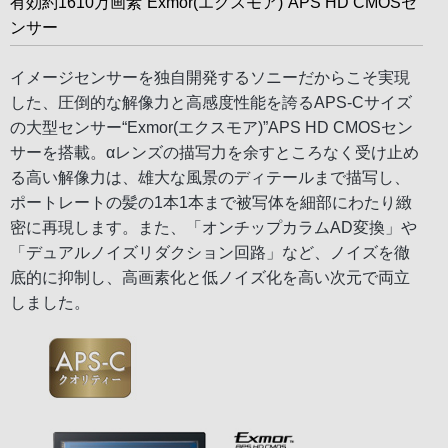
有効約1610万画素“Exmor(エクスモア)”APS HD CMOSセ
ンサー
イメージセンサーを独自開発するソニーだからこそ実現
した、圧倒的な解像力と高感度性能を誇るAPS-Cサイズ
の大型センサー“Exmor(エクスモア)”APS HD CMOSセン
サーを搭載。αレンズの描写力を余すところなく受け止め
る高い解像力は、雄大な風景のディテールまで描写し、
ポートレートの髪の1本1本まで被写体を細部にわたり緻
密に再現します。また、「オンチップカラムAD変換」や
「デュアルノイズリダクション回路」など、ノイズを徹
底的に抑制し、高画素化と低ノイズ化を高い次元で両立
しました。