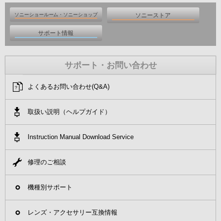
ソニーショールーム・ソニーショップ
ソニーストア
サポート情報
ソニーショールーム
ソニーストア
サポート・お問い合わせ
ソニーショップ
ソニーストア オンライン
サポート・お問い合わせ
よくあるお問い合わせ(Q&A)
ソニーストア 銀座・名古屋・大阪
よくあるお問い合わせ(Q&A)
取扱説明書ダウンロード
取扱い説明（ヘルプガイド）
修理のご相談
Instruction Manual Download Service
機種別サポート
修理のご相談
レンズ・アクセサリー互換情報
機種別サポート
レンズ・アクセサリー互換情報