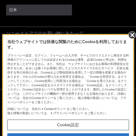
日本
ソニーストアでのお買い物にあたって
当社ウェブサイトでは快適な閲覧のためにCookieを利用しておりま
す。
会社情報
採用情報
特約店のご案内
ニュースリリース
プライバシー設定、ログイン、フォームへの入力等、サービスのリクエストに相当する利
用者のアクションに応じてのみ設定されるCookieは通常、必須Cookieと呼ばれ、利用を
環境情報
My Sony 利用規約
停止することができません。また、当社は、ウェブサイトにおけるお客様の利用状況を分
析するため、あるいは個々のお客様に対してよりカスタマイズされたサービス・広告を提
供する等の目的のため、Cookieおよび類似技術を使用して一定の情報を収集する場合が
あります。それらのCookieの受け入れを拒否する場合は、「Cookieを拒否する」をクリ
ックしてください。Cookie使用にご同意頂ける場合は、「Cookieを受け入れる」をクリ
ックして下さい。Cookie設定をカスタマイズする場合は「Cookie設定」をクリックして
ください。Cookieの設定をいつでも管理することができます。選択したCookieの設定に
よっては、このウェブサイトの機能の一部が使用できなくなる場合があります。 詳細に
ついては、当社のCookieポリシーをご覧ください。個人情報の取扱いについては、プラ
イバシーポリシーをご覧ください。
ご利用条件
詳細については、当社の
Cookieポリシー
をご覧ください。
プライバシーポリシー
個人情報の取扱いについては、
プライバシーポリシー
をご覧ください。
正しい表示への取り組み
Copyright 2026 Sony Marketing Inc.
Cookie設定