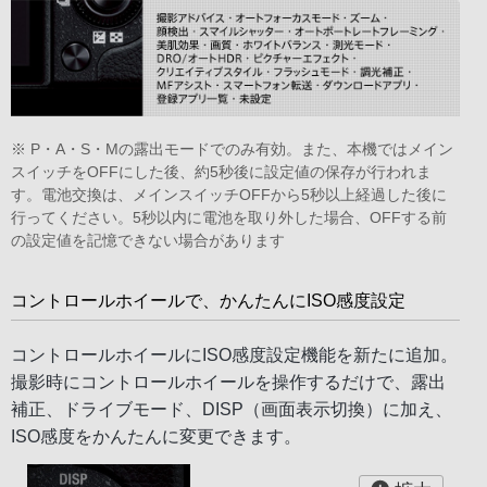
※ P・A・S・Mの露出モードでのみ有効。また、本機ではメイン
スイッチをOFFにした後、約5秒後に設定値の保存が行われま
す。電池交換は、メインスイッチOFFから5秒以上経過した後に
行ってください。5秒以内に電池を取り外した場合、OFFする前
の設定値を記憶できない場合があります
コントロールホイールで、かんたんにISO感度設定
コントロールホイールにISO感度設定機能を新たに追加。
撮影時にコントロールホイールを操作するだけで、露出
補正、ドライブモード、DISP（画面表示切換）に加え、
ISO感度をかんたんに変更できます。