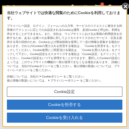
0
当社ウェブサイトでは快適な閲覧のためにCookieを利用しておりま
す。
デジタル一眼カメラ α（アルファ）
プライバシー設定、ログイン、フォームへの入力等、サービスのリクエストに相当する利
用者のアクションに応じてのみ設定されるCookieは通常、必須Cookieと呼ばれ、利用を
停止することができません。また、当社は、ウェブサイトにおけるお客様の利用状況を分
析するため、あるいは個々のお客様に対してよりカスタマイズされたサービス・広告を提
RMT-DSLR1
供する等の目的のため、Cookieおよび類似技術を使用して一定の情報を収集する場合が
あります。それらのCookieの受け入れを拒否する場合は、「Cookieを拒否する」をクリ
ックしてください。Cookie使用にご同意頂ける場合は、「Cookieを受け入れる」をクリ
ックして下さい。Cookie設定をカスタマイズする場合は「Cookie設定」をクリックして
リモートコマンダー
RMT-DSLR1
ください。Cookieの設定をいつでも管理することができます。選択したCookieの設定に
よっては、このウェブサイトの機能の一部が使用できなくなる場合があります。 詳細に
商品の特長
ついては、当社のCookieポリシーをご覧ください。個人情報の取扱いについては、プラ
イバシーポリシーをご覧ください。
詳細については、当社の
Cookieポリシー
をご覧ください。
個人情報の取扱いについては、
プライバシーポリシー
をご覧ください。
●離れた場所からカメラを操作できる
Cookie設定
※ シャッター、セルフタイマーボタン以外は再生時のみお使いい
ただけます
Cookieを拒否する
Cookieを受け入れる