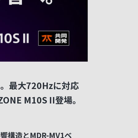
s。最大720Hzに対応
E M10S II登場。
構造とMDR-MV1ベ