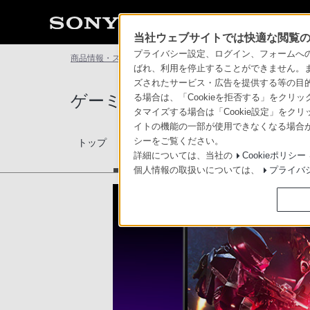
当社ウェブサイトでは快適な閲覧のた
プライバシー設定、ログイン、フォームへの入
商品情報・ストア
ゲーミングギア INZONE（インゾーン）
ばれ、利用を停止することができません。
ズされたサービス・広告を提供する等の目的の
ゲーミングギア INZONE™（
る場合は、「Cookieを拒否する」をクリッ
タマイズする場合は「Cookie設定」をク
イトの機能の一部が使用できなくなる場合が
スペシャルコンテン
シーをご覧ください。
トップ
新着情報
商品一
ツ
詳細については、当社の
Cookieポリシー
個人情報の取扱いについては、
プライバ