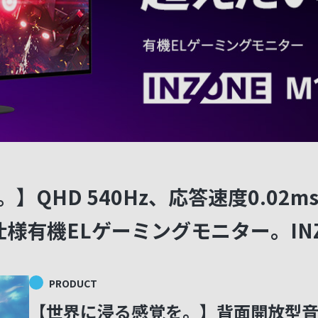
QHD 540Hz、応答速度0.02m
有機ELゲーミングモニター。INZON
PRODUCT
【世界に浸る感覚を。】背面開放型音響