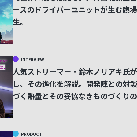
ースのドライバーユニットが生む臨場感。I
生。
INTERVIEW
人気ストリーマー・鈴木ノリアキ氏
し、その進化を解説。開発陣との対
づく熱量とその妥協なきものづくりの
PRODUCT