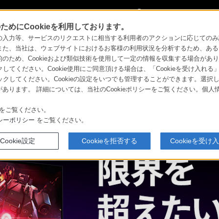
My Sonyに
サインイン
サインインす
めにCookieを利用しております。
力等、サービスのリクエストに相当する利用者のアクションに応じてのみ設定され
新着情報
また、当社は、ウェブサイトにおけるお客様の利用状況を分析するため、ある
ため、Cookieおよび類似技術を使用して一定の情報を収集する場合がありま
インゾーン）
クしてください。Cookie使用にご同意頂ける場合は、「Cookieを受け入れる
リックしてください。Cookieの設定をいつでも管理することができます。選択し
あります。 詳細については、当社のCookieポリシーをご覧ください。個
ソニーストア
覧
比較表
体験＆レビュー
お買い物情報
をご覧ください。
シーポリシー
をご覧ください。
Cookie設定
Cookieを拒否する
Cookieを受け