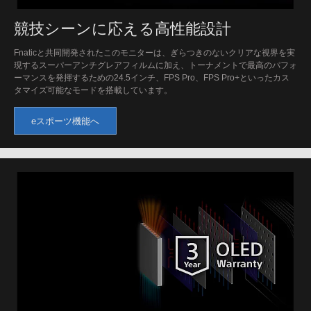
競技シーンに応える高性能設計
Fnaticと共同開発されたこのモニターは、ぎらつきのないクリアな視界を実
現するスーパーアンチグレアフィルムに加え、トーナメントで最高のパフォ
ーマンスを発揮するための24.5インチ、FPS Pro、FPS Pro+といったカス
タマイズ可能なモードを搭載しています。
eスポーツ機能へ