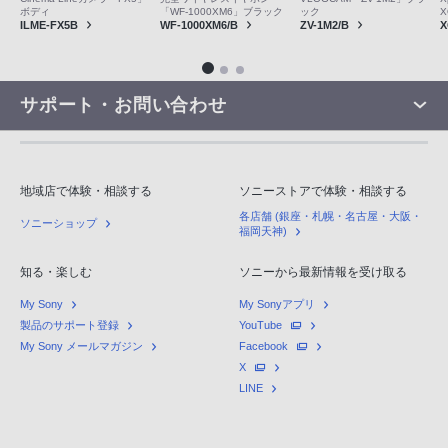
ック
ボディ
「WF-1000XM6」ブラック
X
ZV-1M2/B
ILME-FX5B
WF-1000XM6/B
X
サポート・お問い合わせ
地域店で体験・相談する
ソニーストアで体験・相談する
各店舗 (銀座・札幌・名古屋・大阪・
ソニーショップ
福岡天神)
知る・楽しむ
ソニーから最新情報を受け取る
My Sony
My Sonyアプリ
製品のサポート登録
YouTube
My Sony メールマガジン
Facebook
X
LINE