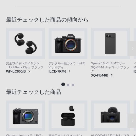
最近チェックした商品の傾向から
完全ワイヤレスイヤホン
デジタル一眼カメラ「α7R
Xperia 10 VII SIMフリー
「LinkBuds Clip」ブラック
VI」ボディ
XQ-FE44 チャコールブラッ
M
WF-LC900/B
ILCE-7RM6
ク
I
XQ-FE44/B
最近チェックした商品
VLOGCAM「ZV-1M2」ブラ
Cinema Lineカメラ「FX5」
完全ワイヤレスイヤホン
X