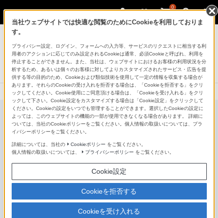
0
当社ウェブサイトでは快適な閲覧のためにCookieを利用しておりま
ゲーミングギア INZONE™（インゾーン）
す。
プライバシー設定、ログイン、フォームへの入力等、サービスのリクエストに相当する利
有機ELゲーミングモニター（QHD 540Hz）
用者のアクションに応じてのみ設定されるCookieは通常、必須Cookieと呼ばれ、利用を
INZONE M10S II
停止することができません。また、当社は、ウェブサイトにおけるお客様の利用状況を分
析するため、あるいは個々のお客様に対してよりカスタマイズされたサービス・広告を提
新発売
NEW
供する等の目的のため、Cookieおよび類似技術を使用して一定の情報を収集する場合が
あります。それらのCookieの受け入れを拒否する場合は、「Cookieを拒否する」をクリ
ックしてください。Cookie使用にご同意頂ける場合は、「Cookieを受け入れる」をクリ
ックして下さい。Cookie設定をカスタマイズする場合は「Cookie設定」をクリックして
ください。Cookieの設定をいつでも管理することができます。選択したCookieの設定に
よっては、このウェブサイトの機能の一部が使用できなくなる場合があります。 詳細に
ついては、当社のCookieポリシーをご覧ください。個人情報の取扱いについては、プラ
イバシーポリシーをご覧ください。
詳細については、当社の
Cookieポリシー
をご覧ください。
個人情報の取扱いについては、
プライバシーポリシー
をご覧ください。
Cookie設定
Cookieを拒否する
Cookieを受け入れる