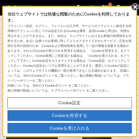
0
当社ウェブサイトでは快適な閲覧のためにCookieを利用しておりま
す。
PlayStation®
プライバシー設定、ログイン、フォームへの入力等、サービスのリクエストに相当する利
用者のアクションに応じてのみ設定されるCookieは通常、必須Cookieと呼ばれ、利用を
停止することができません。また、当社は、ウェブサイトにおけるお客様の利用状況を分
析するため、あるいは個々のお客様に対してよりカスタマイズされたサービス・広告を提
供する等の目的のため、Cookieおよび類似技術を使用して一定の情報を収集する場合が
PlayStation®4 HDD ベイカバー カラ
あります。それらのCookieの受け入れを拒否する場合は、「Cookieを拒否する」をクリ
ックしてください。Cookie使用にご同意頂ける場合は、「Cookieを受け入れる」をクリ
ーバリエーション
ックして下さい。Cookie設定をカスタマイズする場合は「Cookie設定」をクリックして
ください。Cookieの設定をいつでも管理することができます。選択したCookieの設定に
よっては、このウェブサイトの機能の一部が使用できなくなる場合があります。 詳細に
ついては、当社のCookieポリシーをご覧ください。個人情報の取扱いについては、プラ
イバシーポリシーをご覧ください。
詳細については、当社の
Cookieポリシー
をご覧ください。
個人情報の取扱いについては、
プライバシーポリシー
をご覧ください。
Cookie設定
Cookieを拒否する
Cookieを受け入れる