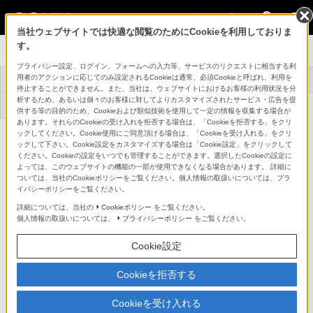
法人のお客様
当社ウェブサイトでは快適な閲覧のためにCookieを利用しておりま
す。
プロオーディオ
プライバシー設定、ログイン、フォームへの入力等、サービスのリクエストに相当する利
用者のアクションに応じてのみ設定されるCookieは通常、必須Cookieと呼ばれ、利用を
トップ
商品一覧
アクセサリー
事例紹介
停止することができません。また、当社は、ウェブサイトにおけるお客様の利用状況を分
析するため、あるいは個々のお客様に対してよりカスタマイズされたサービス・広告を提
機器アップデート
サポート・お問い合
ファームウェア
わせ
供する等の目的のため、Cookieおよび類似技術を使用して一定の情報を収集する場合が
あります。それらのCookieの受け入れを拒否する場合は、「Cookieを拒否する」をクリ
ックしてください。Cookie使用にご同意頂ける場合は、「Cookieを受け入れる」をクリ
デジタルワイヤレストランスミッター
DWT-B30
ックして下さい。Cookie設定をカスタマイズする場合は「Cookie設定」をクリックして
詳細メニュー
ください。Cookieの設定をいつでも管理することができます。選択したCookieの設定に
よっては、このウェブサイトの機能の一部が使用できなくなる場合があります。 詳細に
ついては、当社のCookieポリシーをご覧ください。個人情報の取扱いについては、プラ
イバシーポリシーをご覧ください。
詳細については、当社の
Cookieポリシー
をご覧ください。
個人情報の取扱いについては、
プライバシーポリシー
をご覧ください。
Cookie設定
Cookieを拒否する
Cookieを受け入れる