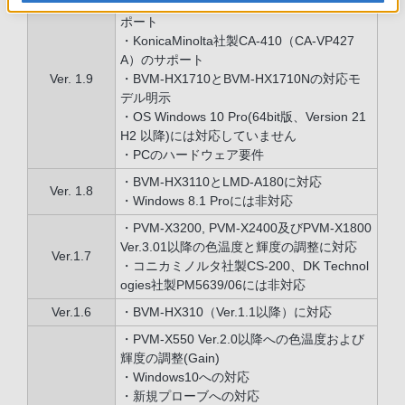
・Windows 11 Pro(Version 24H2 以降)のサ
ポート
・KonicaMinolta社製CA-410（CA-VP427
A）のサポート
Ver. 1.9
・BVM-HX1710とBVM-HX1710Nの対応モ
デル明示
・OS Windows 10 Pro(64bit版、Version 21
H2 以降)には対応していません
・PCのハードウェア要件
・BVM-HX3110とLMD-A180に対応
Ver. 1.8
・Windows 8.1 Proには非対応
・PVM-X3200, PVM-X2400及びPVM-X1800
Ver.3.01以降の色温度と輝度の調整に対応
Ver.1.7
・コニカミノルタ社製CS-200、DK Technol
ogies社製PM5639/06には非対応
Ver.1.6
・BVM-HX310（Ver.1.1以降）に対応
・PVM-X550 Ver.2.0以降への色温度および
輝度の調整(Gain)
・Windows10への対応
・新規プローブへの対応