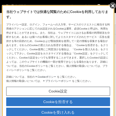
法人のお客様
当社ウェブサイトでは快適な閲覧のためにCookieを利用しておりま
す。
プロフェッショナルモニター
プライバシー設定、ログイン、フォームへの入力等、サービスのリクエストに相当する利
用者のアクションに応じてのみ設定されるCookieは通常、必須Cookieと呼ばれ、利用を
トップ
商品一覧
関連商品
事例紹介
停止することができません。また、当社は、ウェブサイトにおけるお客様の利用状況を分
析するため、あるいは個々のお客様に対してよりカスタマイズされたサービス・広告を提
アプリケーションソ
機器アップデートフ
サービス対応メニュ
サポート・お問い合
フトウェア
ァームウェア
ー
わせ
供する等の目的のため、Cookieおよび類似技術を使用して一定の情報を収集する場合が
あります。それらのCookieの受け入れを拒否する場合は、「Cookieを拒否する」をクリ
アプリケーションソフトウェア
ックしてください。Cookie使用にご同意頂ける場合は、「Cookieを受け入れる」をクリ
ックして下さい。Cookie設定をカスタマイズする場合は「Cookie設定」をクリックして
ください。Cookieの設定をいつでも管理することができます。選択したCookieの設定に
よっては、このウェブサイトの機能の一部が使用できなくなる場合があります。 詳細に
ついては、当社のCookieポリシーをご覧ください。個人情報の取扱いについては、プラ
モニター色温度自動調整（Monitor Auto White
イバシーポリシーをご覧ください。
Adjustment）ソフトウェア
詳細については、当社の
Cookieポリシー
をご覧ください。
個人情報の取扱いについては、
プライバシーポリシー
をご覧ください。
Cookie設定
バージョンアップ履歴
Cookieを拒否する
バージョン
主な追加・改善機能
Cookieを受け入れる